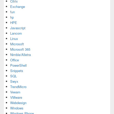
Citrix
Exchange
fun
hp
HPE
Javascript
Lancom
Linux
Microsoft
Microsoft 365
Nimble/Alletra
Office
PowerShell
Snippets
SQL
Swyx
TrendMicro
Veeam
VMware
Webdesign
Windows
Windows Phone