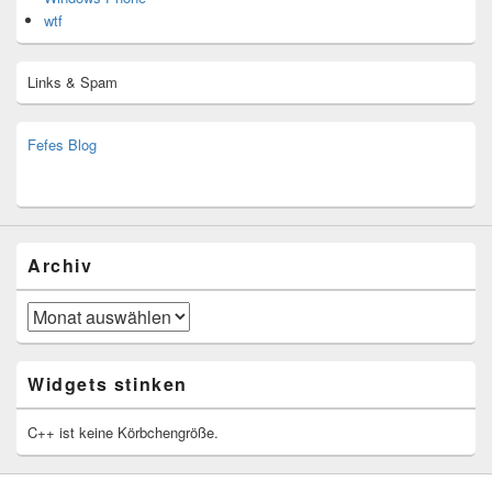
wtf
Links & Spam
Fefes Blog
bjoern.stromberg@ist.worldscoutjamboree.de
(decoy)
Archiv
Archiv
Widgets stinken
C++ ist keine Körbchengröße.