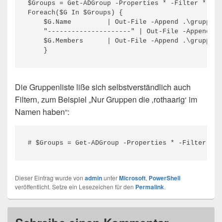
$Groups = Get-ADGroup -Properties * -Filter *

Foreach($G In $Groups) {

    $G.Name         | Out-File -Append .\gruppenl
    "---------------------" | Out-File -Append .\
    $G.Members      | Out-File -Append .\gruppenl
    }
Die Gruppenliste liße sich selbstverständlich auch
Filtern, zum Beispiel „Nur Gruppen die ‚rothaarig‘ im
Namen haben“:
# $Groups = Get-ADGroup -Properties * -Filter {na
Dieser Eintrag wurde von
admin
unter
Microsoft
,
PowerShell
veröffentlicht. Setze ein Lesezeichen für den
Permalink
.