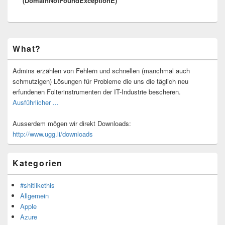
(DomainNotFoundExceptionE)
Primärer
What?
Seitenleisten-
Widgetbereich
Admins erzählen von Fehlern und schnellen (manchmal auch
schmutzigen) Lösungen für Probleme die uns die täglich neu
erfundenen Folterinstrumenten der IT-Industrie bescheren.
Ausführlicher ...
Ausserdem mögen wir direkt Downloads:
http://www.ugg.li/downloads
Kategorien
#shitlikethis
Allgemein
Apple
Azure