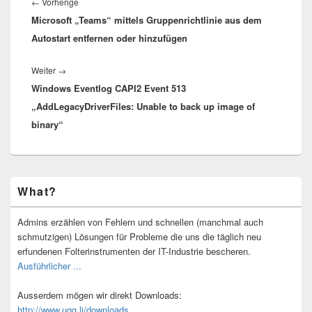
Vorheriger
←
Vorherige
Microsoft „Teams“ mittels Gruppenrichtlinie aus dem
Beitrag:
Autostart entfernen oder hinzufügen
Nächster
Weiter
→
Windows Eventlog CAPI2 Event 513
Beitrag:
„AddLegacyDriverFiles: Unable to back up image of
binary“
Primärer
What?
Seitenleisten-
Widgetbereich
Admins erzählen von Fehlern und schnellen (manchmal auch
schmutzigen) Lösungen für Probleme die uns die täglich neu
erfundenen Folterinstrumenten der IT-Industrie bescheren.
Ausführlicher ...
Ausserdem mögen wir direkt Downloads:
http://www.ugg.li/downloads