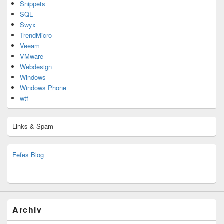
Snippets
SQL
Swyx
TrendMicro
Veeam
VMware
Webdesign
Windows
Windows Phone
wtf
Links & Spam
Fefes Blog
bjoern.stromberg@ist.worldscoutjamboree.de
(decoy)
Archiv