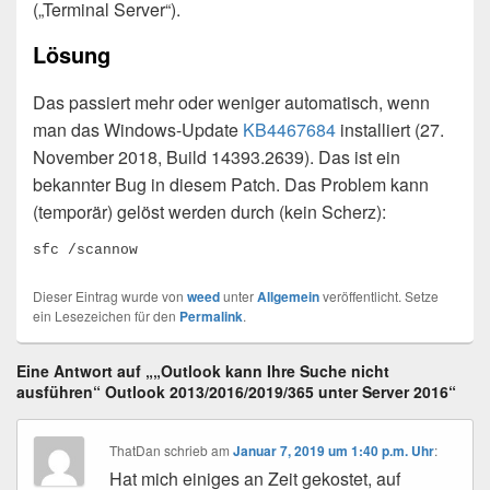
(„Terminal Server“).
Lösung
Das passiert mehr oder weniger automatisch, wenn
man das Windows-Update
KB4467684
installiert (27.
November 2018, Build 14393.2639). Das ist ein
bekannter Bug in diesem Patch. Das Problem kann
(temporär) gelöst werden durch (kein Scherz):
sfc /scannow
Dieser Eintrag wurde von
weed
unter
Allgemein
veröffentlicht. Setze
ein Lesezeichen für den
Permalink
.
Eine Antwort auf „„Outlook kann Ihre Suche nicht
ausführen“ Outlook 2013/2016/2019/365 unter Server 2016“
ThatDan
schrieb
am
Januar 7, 2019 um 1:40 p.m. Uhr
:
Hat mich einiges an Zeit gekostet, auf