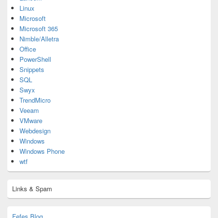
Linux
Microsoft
Microsoft 365
Nimble/Alletra
Office
PowerShell
Snippets
SQL
Swyx
TrendMicro
Veeam
VMware
Webdesign
Windows
Windows Phone
wtf
Links & Spam
Fefes Blog