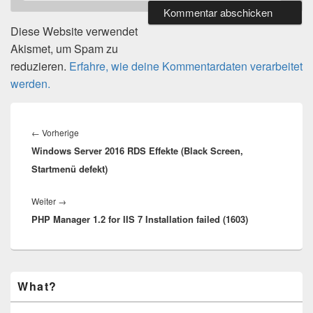
Diese Website verwendet
Akismet, um Spam zu
reduzieren.
Erfahre, wie deine Kommentardaten verarbeitet
werden.
Beitragsnavigation
Vorheriger
←
Vorherige
Windows Server 2016 RDS Effekte (Black Screen,
Beitrag:
Startmenü defekt)
Nächster
Weiter
→
PHP Manager 1.2 for IIS 7 Installation failed (1603)
Beitrag:
Primärer
What?
Seitenleisten-
Widgetbereich