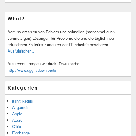
Primärer
What?
Seitenleisten-
Widgetbereich
Admins erzählen von Fehlern und schnellen (manchmal auch
schmutzigen) Lösungen für Probleme die uns die täglich neu
erfundenen Folterinstrumenten der IT-Industrie bescheren.
Ausführlicher ...
Ausserdem mögen wir direkt Downloads:
http://www.ugg.li/downloads
Kategorien
#shitlikethis
Allgemein
Apple
Azure
Citrix
Exchange