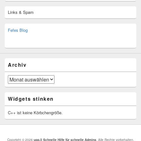
Links & Spam
Fefes Blog
bjoern.stromberg@ist.worldscoutjamboree.de
(decoy)
Archiv
Archiv
Widgets stinken
C++ ist keine Körbchengröße.
Copyright © 2026
ugg.li Schnelle Hilfe für schnelle Admins
. Alle Rechte vorbehalten.