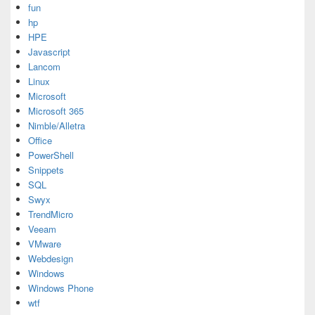
fun
hp
HPE
Javascript
Lancom
Linux
Microsoft
Microsoft 365
Nimble/Alletra
Office
PowerShell
Snippets
SQL
Swyx
TrendMicro
Veeam
VMware
Webdesign
Windows
Windows Phone
wtf