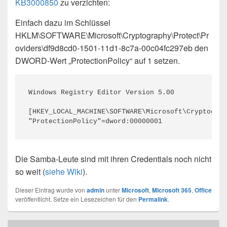
KB3000850
zu verzichten:
Einfach dazu im Schlüssel
HKLM\SOFTWARE\Microsoft\Cryptography\Protect\Pr
oviders\df9d8cd0-1501-11d1-8c7a-00c04fc297eb den
DWORD-Wert „ProtectionPolicy“ auf 1 setzen.
Windows Registry Editor Version 5.00

[HKEY_LOCAL_MACHINE\SOFTWARE\Microsoft\Cryptograp
"ProtectionPolicy"=dword:00000001
Die Samba-Leute sind mit ihren Credentials noch nicht
so weit (
siehe Wiki
).
Dieser Eintrag wurde von
admin
unter
Microsoft
,
Microsoft 365
,
Office
veröffentlicht. Setze ein Lesezeichen für den
Permalink
.