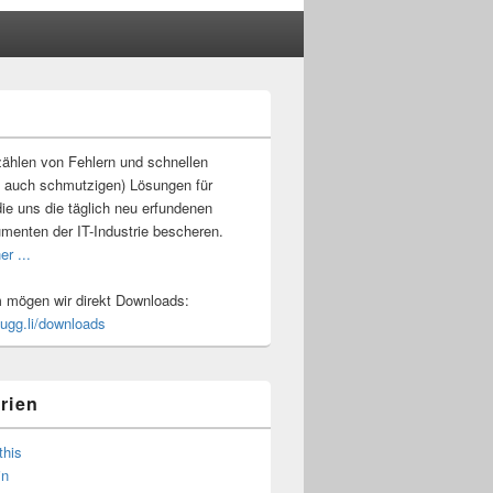
-
ch
ählen von Fehlern und schnellen
 auch schmutzigen) Lösungen für
ie uns die täglich neu erfundenen
umenten der IT-Industrie bescheren.
er ...
mögen wir direkt Downloads:
.ugg.li/downloads
rien
this
in