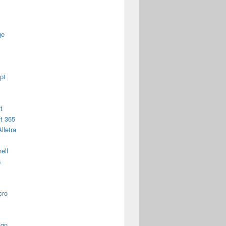
ge
pt
t
t 365
lletra
ell
s
cro
ign