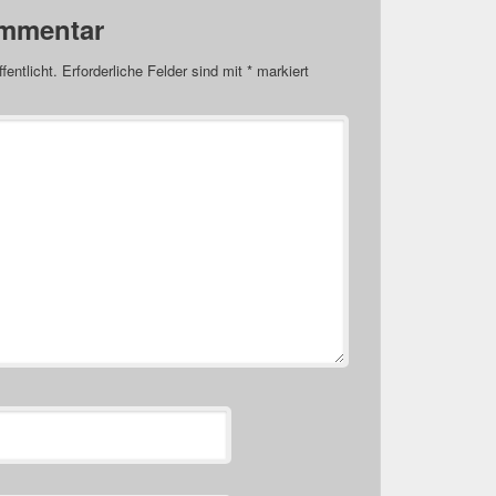
ommentar
fentlicht.
Erforderliche Felder sind mit
*
markiert