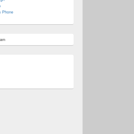
s
s Phone
pam
omberg@ist.worldscoutjamboree.de