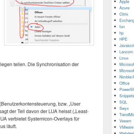
Apple
Azure
Citrix
Exchan
fun
hp
HPE
Javascri
Lancom
Linux
legen teilen. Die Synchronisation der
Microsof
Microsof
Nimble/A
Office
PowerSh
Snippet
SQL
 (Benutzerkontensteuerung, bzw. „User
Swyx
agt der Teil davon der LUA heisst („Least-
TrendMi
 UA verbietet Systemicon-Overlays für
Veeam
s läuft.
VMware
Webdes