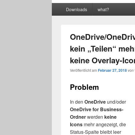
Primäres
Downloads
what?
Menü
OneDrive/OneDriv
kein „Teilen“ me
keine Overlay-Ico
Veröffentlicht am
Februar 27, 2018
von
Problem
In den
OneDrive
und/oder
OneDrive for Business-
Ordner
werden
keine
Icons
mehr angezeigt, die
Status-Spalte bleibt leer