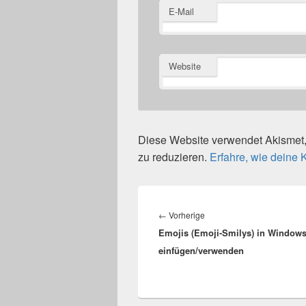
E-Mail
Website
Diese Website verwendet Akisme
zu reduzieren.
Erfahre, wie deine
Beitragsnavigation
Vorheriger
←
Vorherige
Emojis (Emoji-Smilys) in Window
Beitrag:
einfügen/verwenden