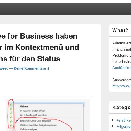
Primärer
What?
Seitenleisten
e for Business haben
Widgetberei
Admins erz
hr im Kontextmenü und
(manchmal
Probleme d
ns für den Status
Folterinstr
Ausführlich
weed
—
Keine Kommentare ↓
Ausserdem 
http://www
Katego
#shitlike
Allgeme