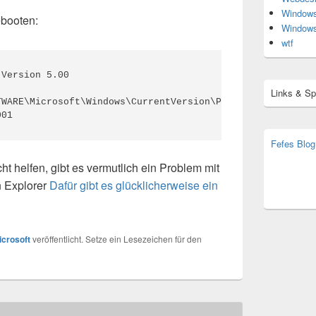
Window
ebooten:
Window
wtf
Version 5.00

Links & S
WARE\Microsoft\Windows\CurrentVersion\Policies\System]

001
Fefes Blog
bjoern.str
ht helfen, gibt es vermutlich ein Problem mit
(decoy)
n Explorer
Dafür gibt es glücklicherweise ein
icrosoft
veröffentlicht. Setze ein Lesezeichen für den