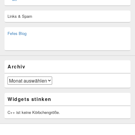
Links & Spam
Fefes Blog
bjoern.stromberg@ist.worldscoutjamboree.de
(decoy)
Archiv
Archiv
Widgets stinken
C++ ist keine Körbchengröße.