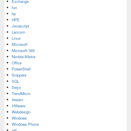
Exchange
fun
hp
HPE
Javascript
Lancom
Linux
Microsoft
Microsoft 365
Nimble/Alletra
Office
PowerShell
Snippets
SQL
Swyx
TrendMicro
Veeam
VMware
Webdesign
Windows
Windows Phone
wtf