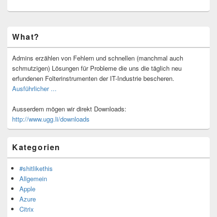
Primärer
What?
Seitenleisten-
Widgetbereich
Admins erzählen von Fehlern und schnellen (manchmal auch
schmutzigen) Lösungen für Probleme die uns die täglich neu
erfundenen Folterinstrumenten der IT-Industrie bescheren.
Ausführlicher ...
Ausserdem mögen wir direkt Downloads:
http://www.ugg.li/downloads
Kategorien
#shitlikethis
Allgemein
Apple
Azure
Citrix