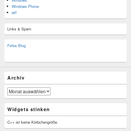
Windows
Windows Phone
wtf
Links & Spam
Fefes Blog
bjoern.stromberg@ist.worldscoutjamboree.de
(decoy)
Archiv
Archiv
Widgets stinken
C++ ist keine Körbchengröße.