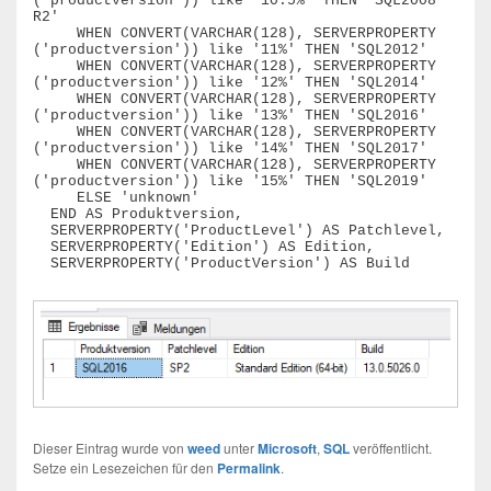
('productversion')) like '10.5%' THEN 'SQL2008 
R2'

     WHEN CONVERT(VARCHAR(128), SERVERPROPERTY 
('productversion')) like '11%' THEN 'SQL2012'

     WHEN CONVERT(VARCHAR(128), SERVERPROPERTY 
('productversion')) like '12%' THEN 'SQL2014'

     WHEN CONVERT(VARCHAR(128), SERVERPROPERTY 
('productversion')) like '13%' THEN 'SQL2016'     

     WHEN CONVERT(VARCHAR(128), SERVERPROPERTY 
('productversion')) like '14%' THEN 'SQL2017' 

     WHEN CONVERT(VARCHAR(128), SERVERPROPERTY 
('productversion')) like '15%' THEN 'SQL2019' 

     ELSE 'unknown'

  END AS Produktversion,

  SERVERPROPERTY('ProductLevel') AS Patchlevel,

  SERVERPROPERTY('Edition') AS Edition,

  SERVERPROPERTY('ProductVersion') AS Build
Dieser Eintrag wurde von
weed
unter
Microsoft
,
SQL
veröffentlicht.
Setze ein Lesezeichen für den
Permalink
.