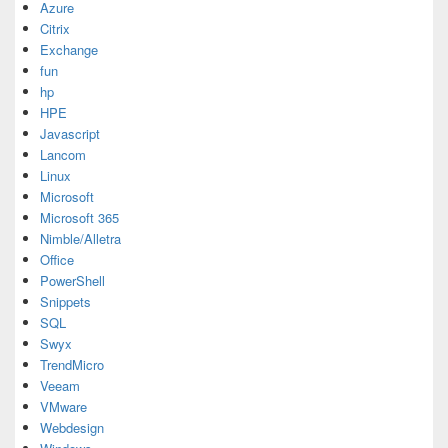
Azure
Citrix
Exchange
fun
hp
HPE
Javascript
Lancom
Linux
Microsoft
Microsoft 365
Nimble/Alletra
Office
PowerShell
Snippets
SQL
Swyx
TrendMicro
Veeam
VMware
Webdesign