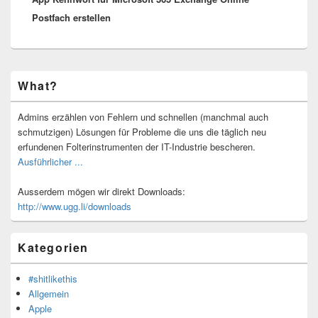
Postfach erstellen
Primärer
What?
Seitenleisten-
Widgetbereich
Admins erzählen von Fehlern und schnellen (manchmal auch
schmutzigen) Lösungen für Probleme die uns die täglich neu
erfundenen Folterinstrumenten der IT-Industrie bescheren.
Ausführlicher ...
Ausserdem mögen wir direkt Downloads:
http://www.ugg.li/downloads
Kategorien
#shitlikethis
Allgemein
Apple