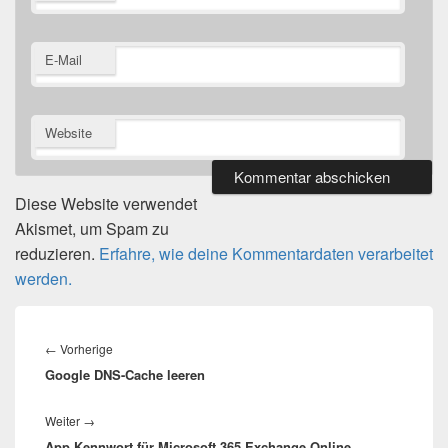
E-Mail
Website
Diese Website verwendet
Akismet, um Spam zu
reduzieren.
Erfahre, wie deine Kommentardaten verarbeitet
werden.
Beitragsnavigation
Vorheriger
←
Vorherige
Google DNS-Cache leeren
Beitrag:
Nächster
Weiter
→
App Kennwort für Microsoft 365 Exchange Online
Beitrag: