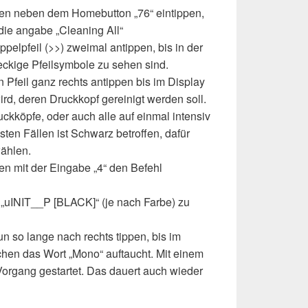
en neben dem Homebutton „76“ eintippen,
die angabe „Cleaning All“
pelpfeil (>>) zweimal antippen, bis in der
eckige Pfeilsymbole zu sehen sind.
 Pfeil ganz rechts antippen bis im Display
ird, deren Druckkopf gereinigt werden soll.
ckköpfe, oder auch alle auf einmal intensiv
sten Fällen ist Schwarz betroffen, dafür
ählen.
n mit der Eingabe „4“ den Befehl
 „uINIT__P [BLACK]“ (je nach Farbe) zu
un so lange nach rechts tippen, bis im
chen das Wort „Mono“ auftaucht. Mit einem
Vorgang gestartet. Das dauert auch wieder