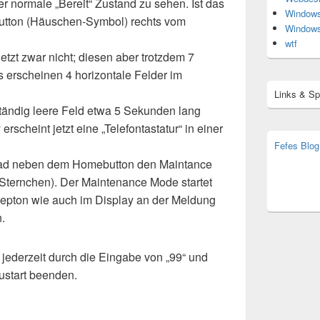
r normale „Bereit“ Zustand zu sehen. Ist das
Window
Button (Häuschen-Symbol) rechts vom
Window
wtf
etzt zwar nicht; diesen aber trotzdem 7
 erscheinen 4 horizontale Felder im
Links & S
ständig leere Feld etwa 5 Sekunden lang
erscheint jetzt eine „Telefontastatur“ in einer
Fefes Blog
bjoern.str
pad neben dem Homebutton den Maintance
(decoy)
 Sternchen). Der Maintenance Mode startet
iepton wie auch im Display an der Meldung
.
jederzeit durch die Eingabe von „99“ und
ustart beenden.