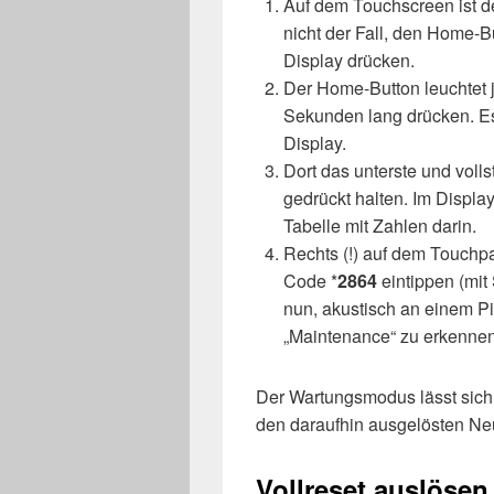
Auf dem Touchscreen ist de
nicht der Fall, den Home-
Display drücken.
Der Home-Button leuchtet j
Sekunden lang drücken. Es
Display.
Dort das unterste und voll
gedrückt halten. Im Display 
Tabelle mit Zahlen darin.
Rechts (!) auf dem Touch
Code *
2864
eintippen (mit
nun, akustisch an einem P
„Maintenance“ zu erkennen
Der Wartungsmodus lässt sich 
den daraufhin ausgelösten Ne
Vollreset auslösen