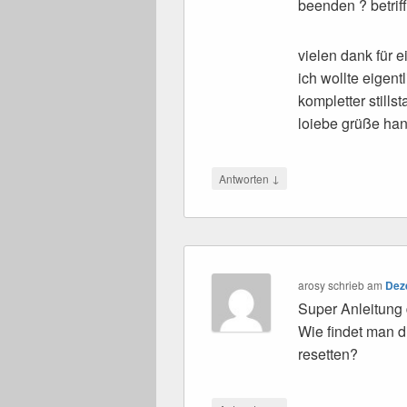
beenden ? betriff
vielen dank für e
ich wollte eigent
kompletter stills
loiebe grüße ha
↓
Antworten
arosy
schrieb
am
Dez
Super Anleitung 
Wie findet man 
resetten?