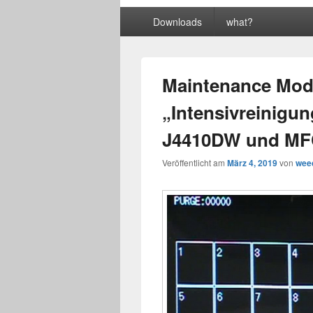
Primäres
Downloads
what?
Menü
Maintenance Mod
„Intensivreinigu
J4410DW und MF
Veröffentlicht am
März 4, 2019
von
wee