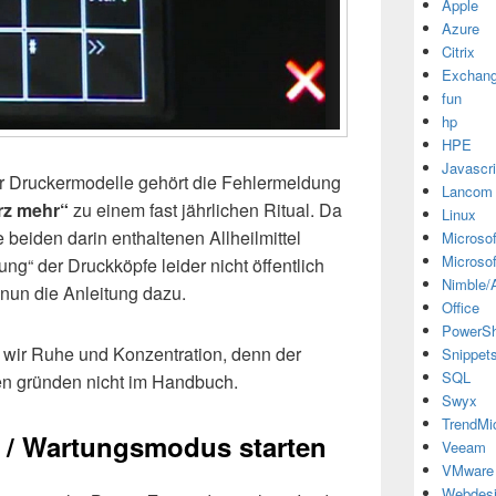
Apple
Azure
Citrix
Exchan
fun
hp
HPE
Javascri
er Druckermodelle gehört die Fehlermeldung
Lancom
rz mehr“
zu einem fast jährlichen Ritual. Da
Linux
beiden darin enthaltenen Allheilmittel
Microsof
Microsof
gung“ der Druckköpfe leider nicht öffentlich
Nimble/A
r nun die Anleitung dazu.
Office
PowerSh
wir Ruhe und Konzentration, denn der
Snippet
SQL
n gründen nicht im Handbuch.
Swyx
TrendMi
 / Wartungsmodus starten
Veeam
VMware
Webdes