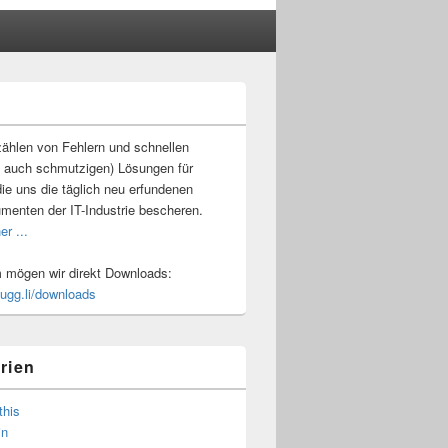
-
ch
ählen von Fehlern und schnellen
 auch schmutzigen) Lösungen für
ie uns die täglich neu erfundenen
umenten der IT-Industrie bescheren.
er ...
mögen wir direkt Downloads:
.ugg.li/downloads
rien
this
in