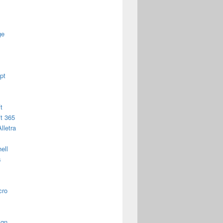
ge
pt
t
t 365
lletra
ell
s
cro
ign