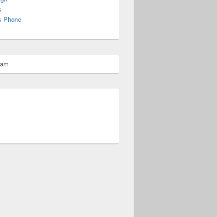
s
s Phone
pam
omberg@ist.worldscoutjamboree.de