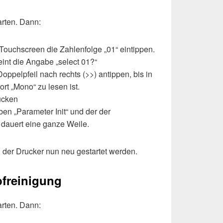
rten. Dann:
uchscreen die Zahlenfolge „01“ eintippen.
int die Angabe „select 01?“
oppelpfeil nach rechts (>>) antippen, bis in
t „Mono“ zu lesen ist.
ücken
ben „Parameter Init“ und der der
 dauert eine ganze Weile.
 der Drucker nun neu gestartet werden.
pfreinigung
rten. Dann: