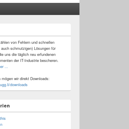
-
ch
ählen von Fehlern und schnellen
 auch schmutzigen) Lösungen für
ie uns die täglich neu erfundenen
umenten der IT-Industrie bescheren.
er ...
mögen wir direkt Downloads:
.ugg.li/downloads
rien
this
in