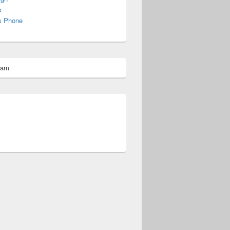
s
s Phone
pam
omberg@ist.worldscoutjamboree.de