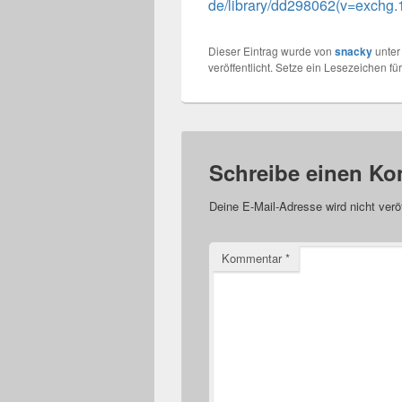
de/library/dd298062(v=exchg.
Dieser Eintrag wurde von
snacky
unte
veröffentlicht. Setze ein Lesezeichen fü
Schreibe einen K
Deine E-Mail-Adresse wird nicht veröf
Kommentar
*