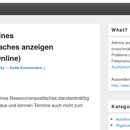
Primärer
What?
Seitenleisten
ines
Widgetberei
Admins erz
aches anzeigen
(manchmal
Probleme d
nline)
Folterinstr
Ausführlich
cky
—
Keine Kommentare ↓
Ausserdem 
http://www
eines Ressourcenpostfaches standardmäßig
tatus und können Termine auch nicht zum
Katego
#shitlike
Allgeme