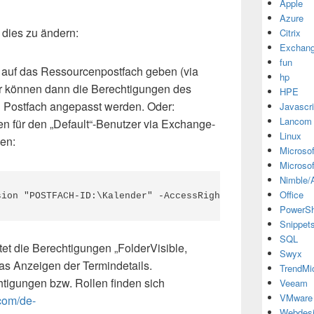
Apple
Azure
 dies zu ändern:
Citrix
Exchan
fun
f auf das Ressourcenpostfach geben (via
hp
r können dann die Berechtigungen des
HPE
 Postfach angepasst werden. Oder:
Javascri
Lancom
n für den „Default“-Benutzer via Exchange-
Linux
en:
Microsof
Microsof
Nimble/A
Office
sion "POSTFACH-ID:\Kalender" -AccessRights Reviewer -Use
PowerSh
Snippet
SQL
tet die Berechtigungen „FolderVisible,
Swyx
as Anzeigen der Termindetails.
TrendMi
tigungen bzw. Rollen finden sich
Veeam
VMware
.com/de-
Webdes