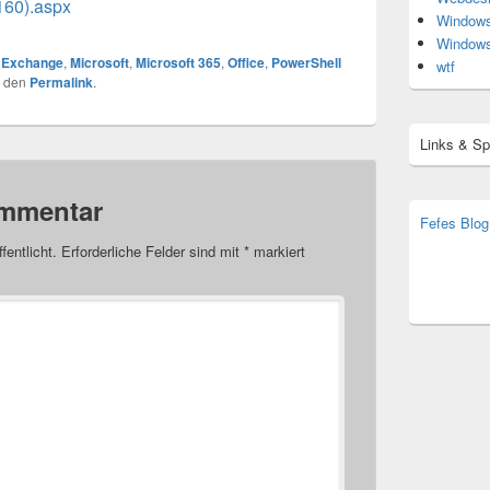
160).aspx
Window
Window
r
Exchange
,
Microsoft
,
Microsoft 365
,
Office
,
PowerShell
wtf
r den
Permalink
.
Links & S
ommentar
Fefes Blog
bjoern.str
fentlicht.
Erforderliche Felder sind mit
*
markiert
(decoy)