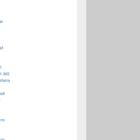
ge
pt
t
t 365
lletra
r Default
ell
s
cro
ign