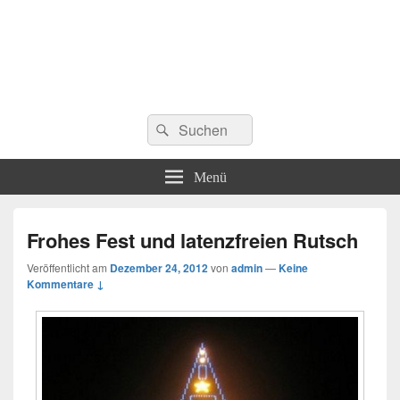
Suchen
Suchen
nach:
Menü
Frohes Fest und latenzfreien Rutsch
Veröffentlicht am
Dezember 24, 2012
von
admin
—
Keine
Kommentare ↓