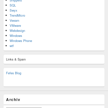
Snippets
SQL
Swyx
TrendMicro
Veeam
VMware
Webdesign
Windows
Windows Phone
wtf
Links & Spam
Fefes Blog
bjoern.stromberg@ist.worldscoutjamboree.de
(decoy)
Archiv