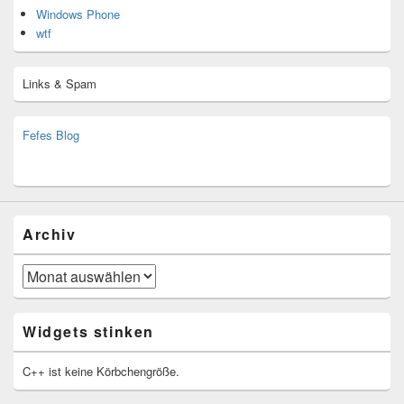
Windows Phone
wtf
Links & Spam
Fefes Blog
bjoern.stromberg@ist.worldscoutjamboree.de
(decoy)
Archiv
Archiv
Widgets stinken
C++ ist keine Körbchengröße.