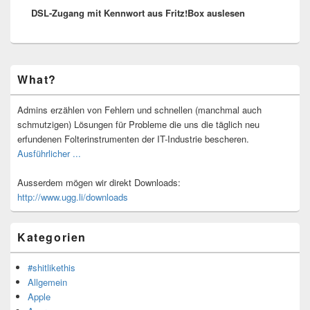
DSL-Zugang mit Kennwort aus Fritz!Box auslesen
Beitrag:
Primärer
What?
Seitenleisten-
Widgetbereich
Admins erzählen von Fehlern und schnellen (manchmal auch
schmutzigen) Lösungen für Probleme die uns die täglich neu
erfundenen Folterinstrumenten der IT-Industrie bescheren.
Ausführlicher ...
Ausserdem mögen wir direkt Downloads:
http://www.ugg.li/downloads
Kategorien
#shitlikethis
Allgemein
Apple