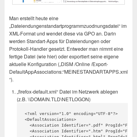
Man erstellt heute eine
„Dateiendungenstandartprogrammzuodnungsdatei“ im
XML-Format und wendet diese via GPO an. Darin
werden Standart-Apps für Dateiendungen oder
Protokoll-Handler gesetzt. Entweder man nimmt eine
fertige Datei (wie hier) oder exportiert seine eigene
aktuelle Konfiguration („DISM /Online /Export-
DefaultAppAssociations:“MEINESTANDARTAPPS.xml
“).
„firefox-default.xml“ Datei im Netzwerk ablegen
(z.B. \\DOMAIN.TLD\NETLOGON)
<?xml version="1.0" encoding="UTF-8"?>

<DefaultAssociations>

  <Association Identifier=".pdf" ProgId="Firef
  <Association Identifier=".htm" ProgId="Firef
  <Association Identifier=".html" ProgId="Fire