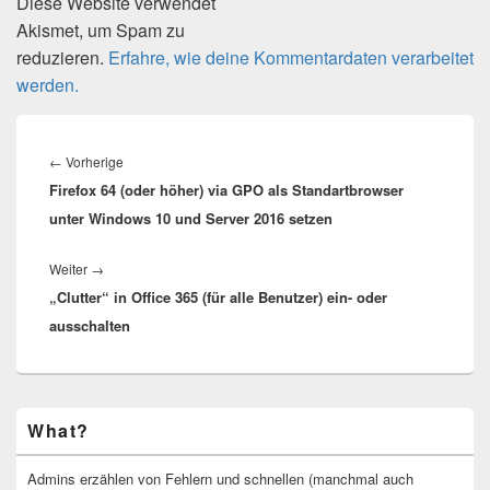
Diese Website verwendet
Akismet, um Spam zu
reduzieren.
Erfahre, wie deine Kommentardaten verarbeitet
werden.
Beitragsnavigation
Vorheriger
←
Vorherige
Firefox 64 (oder höher) via GPO als Standartbrowser
Beitrag:
unter Windows 10 und Server 2016 setzen
Nächster
Weiter
→
„Clutter“ in Office 365 (für alle Benutzer) ein- oder
Beitrag:
ausschalten
Primärer
What?
Seitenleisten-
Widgetbereich
Admins erzählen von Fehlern und schnellen (manchmal auch