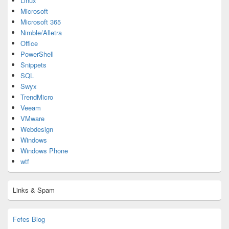
Linux
Microsoft
Microsoft 365
Nimble/Alletra
Office
PowerShell
Snippets
SQL
Swyx
TrendMicro
Veeam
VMware
Webdesign
Windows
Windows Phone
wtf
Links & Spam
Fefes Blog