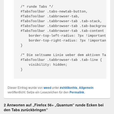
/* runde Tabs */

#TabsToolbar .tabs-newtab-button,

#TabsToolbar .tabbrowser-tab,

#TabsToolbar .tabbrowser-tab .tab-stack,

#TabsToolbar .tabbrowser-tab .tab-background,

#TabsToolbar .tabbrowser-tab .tab-content {

    border-top-left-radius: 7px !important;

    border-top-right-radius: 7px !important;

}

/* Die seltsame Linie ueber dem aktiven Tab en
#TabsToolbar .tabbrowser-tab .tab-line {

    visibility: hidden;

Dieser Eintrag wurde von
weed
unter
#shitlikethis
,
Allgemein
veröffentlicht. Setze ein Lesezeichen für den
Permalink
.
2 Antworten auf „Firefox 56+ „Quantum“ runde Ecken bei
den Tabs zurückbringen“