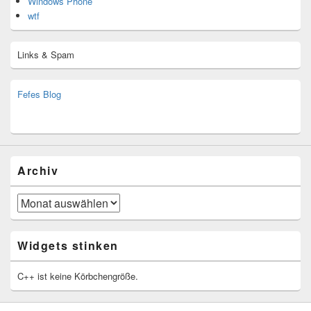
Windows Phone
wtf
Links & Spam
Fefes Blog
bjoern.stromberg@ist.worldscoutjamboree.de
(decoy)
Archiv
Archiv
Widgets stinken
C++ ist keine Körbchengröße.