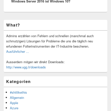
Windows Server 2016 ist Windows 10?
Beitrag:
Primärer
What?
Seitenleisten-
Widgetbereich
Admins erzählen von Fehlern und schnellen (manchmal auch
schmutzigen) Lösungen für Probleme die uns die täglich neu
erfundenen Folterinstrumenten der IT-Industrie bescheren.
Ausführlicher ...
Ausserdem mögen wir direkt Downloads:
http://www.ugg.li/downloads
Kategorien
#shitlikethis
Allgemein
Apple
Azure