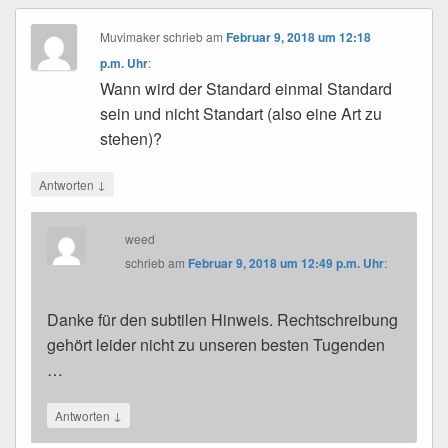
Muvimaker
schrieb
am
Februar 9, 2018 um 12:18
p.m. Uhr
:
Wann wird der Standard einmal Standard
sein und nicht Standart (also eine Art zu
stehen)?
↓
Antworten
weed
schrieb
am
Februar 9, 2018 um 12:49 p.m. Uhr
:
Danke für den subtilen Hinweis. Rechtschreibung
gehört leider nicht zu unseren besten Tugenden
…
↓
Antworten