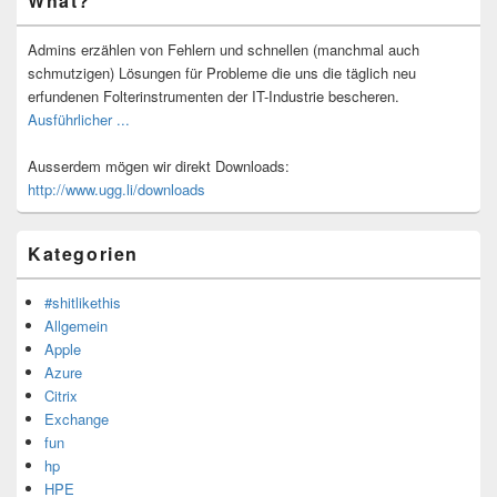
What?
Seitenleisten-
Widgetbereich
Admins erzählen von Fehlern und schnellen (manchmal auch
schmutzigen) Lösungen für Probleme die uns die täglich neu
erfundenen Folterinstrumenten der IT-Industrie bescheren.
Ausführlicher ...
Ausserdem mögen wir direkt Downloads:
http://www.ugg.li/downloads
Kategorien
#shitlikethis
Allgemein
Apple
Azure
Citrix
Exchange
fun
hp
HPE