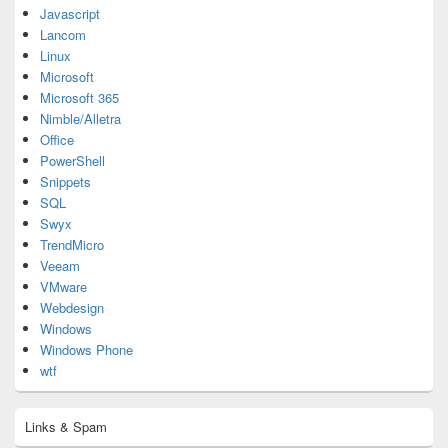
Javascript
Lancom
Linux
Microsoft
Microsoft 365
Nimble/Alletra
Office
PowerShell
Snippets
SQL
Swyx
TrendMicro
Veeam
VMware
Webdesign
Windows
Windows Phone
wtf
Links & Spam