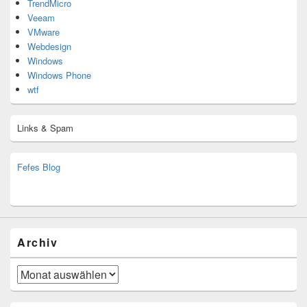
TrendMicro
Veeam
VMware
Webdesign
Windows
Windows Phone
wtf
Links & Spam
Fefes Blog
bjoern.stromberg@ist.worldscoutjamboree.de
(decoy)
Archiv
Archiv