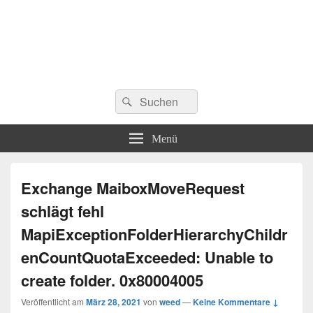
Suchen
Suchen
nach:
Menü
Exchange MaiboxMoveRequest
schlägt fehl
MapiExceptionFolderHierarchyChildr
enCountQuotaExceeded: Unable to
create folder. ‎0x80004005
Veröffentlicht am
März 28, 2021
von
weed
—
Keine Kommentare ↓