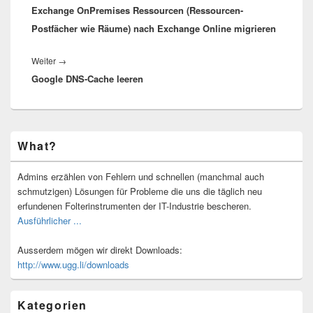
Exchange OnPremises Ressourcen (Ressourcen-
Beitrag:
Postfächer wie Räume) nach Exchange Online migrieren
Nächster
Weiter
→
Google DNS-Cache leeren
Beitrag:
Primärer
What?
Seitenleisten-
Widgetbereich
Admins erzählen von Fehlern und schnellen (manchmal auch
schmutzigen) Lösungen für Probleme die uns die täglich neu
erfundenen Folterinstrumenten der IT-Industrie bescheren.
Ausführlicher ...
Ausserdem mögen wir direkt Downloads:
http://www.ugg.li/downloads
Kategorien