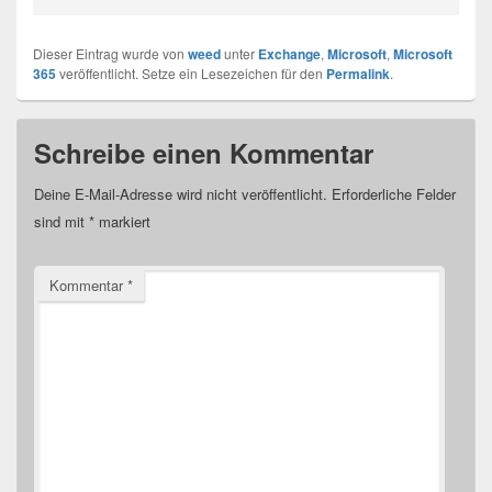
Dieser Eintrag wurde von
weed
unter
Exchange
,
Microsoft
,
Microsoft
365
veröffentlicht. Setze ein Lesezeichen für den
Permalink
.
Schreibe einen Kommentar
Deine E-Mail-Adresse wird nicht veröffentlicht.
Erforderliche Felder
sind mit
*
markiert
Kommentar
*