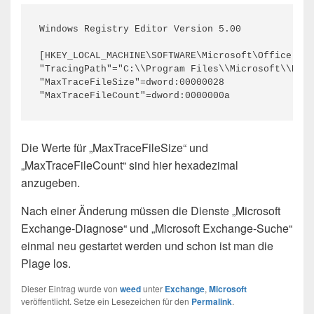
Windows Registry Editor Version 5.00

[HKEY_LOCAL_MACHINE\SOFTWARE\Microsoft\Office Ser
"TracingPath"="C:\\Program Files\\Microsoft\\Exch
"MaxTraceFileSize"=dword:00000028

"MaxTraceFileCount"=dword:0000000a
Die Werte für „MaxTraceFileSize“ und
„MaxTraceFileCount“ sind hier hexadezimal
anzugeben.
Nach einer Änderung müssen die Dienste „Microsoft
Exchange-Diagnose“ und „Microsoft Exchange-Suche“
einmal neu gestartet werden und schon ist man die
Plage los.
Dieser Eintrag wurde von
weed
unter
Exchange
,
Microsoft
veröffentlicht. Setze ein Lesezeichen für den
Permalink
.