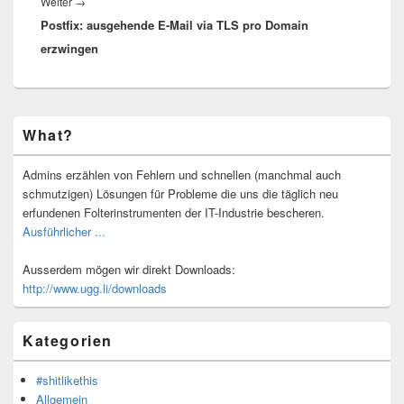
Nächster
Weiter
→
Postfix: ausgehende E-Mail via TLS pro Domain
Beitrag:
erzwingen
Primärer
What?
Seitenleisten-
Widgetbereich
Admins erzählen von Fehlern und schnellen (manchmal auch
schmutzigen) Lösungen für Probleme die uns die täglich neu
erfundenen Folterinstrumenten der IT-Industrie bescheren.
Ausführlicher ...
Ausserdem mögen wir direkt Downloads:
http://www.ugg.li/downloads
Kategorien
#shitlikethis
Allgemein