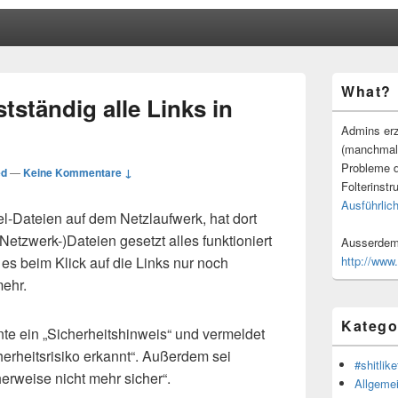
Primärer
What?
Seitenleisten
tständig alle Links in
Widgetberei
Admins erz
(manchmal
Probleme d
ed
—
Keine Kommentare ↓
Folterinstr
Ausführlich
el-Dateien auf dem Netzlaufwerk, hat dort
etzwerk-)Dateien gesetzt alles funktioniert
Ausserdem 
 es beim Klick auf die Links nur noch
http://www
mehr.
Katego
nte ein „Sicherheitshinweis“ und vermeldet
cherheitsrisiko erkannt“. Außerdem sei
#shitlike
herweise nicht mehr sicher“.
Allgeme