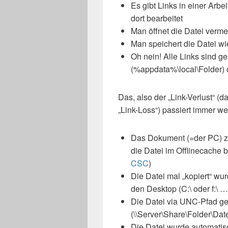
Es gibt Links in einer Arb
dort bearbeitet
Man öffnet die Datei vermei
Man speichert die Datei wi
Oh nein! Alle Links sind ge
(%appdata%\local\Folder) 
Das, also der „Link-Verlust“ 
„Link-Loss“) passiert immer w
Das Dokument (=der PC) z
die Datei im Offlinecache be
CSC
)
Die Datei mal „kopiert“ wu
den Desktop (C:\ oder f:\ …
Die Datei via UNC-Pfad ge
(\\Server\Share\Folder\Date
Die Datei wurde automatis