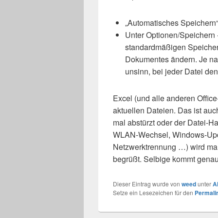
„Automatisches Speichern“
Unter Optionen/Speichern 
standardmäßigen Speicheror
Dokumentes ändern. Je nac
unsinn, bei jeder Datei de
Excel (und alle anderen Office
aktuellen Dateien. Das ist auc
mal abstürzt oder der Datei-Ha
WLAN-Wechsel, Windows-Upda
Netzwerktrennung …) wird man 
begrüßt. Selbige kommt genau
Dieser Eintrag wurde von
weed
unter
A
Setze ein Lesezeichen für den
Permali