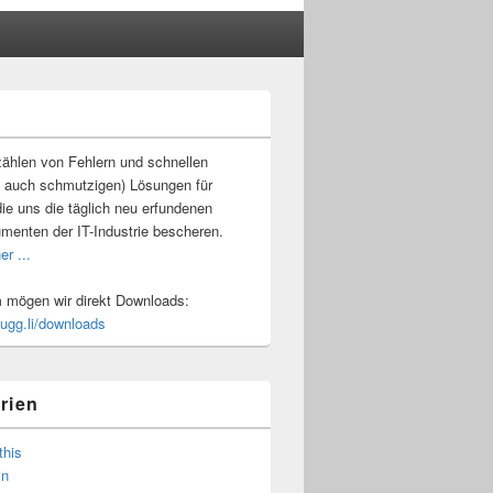
-
ch
ählen von Fehlern und schnellen
 auch schmutzigen) Lösungen für
ie uns die täglich neu erfundenen
umenten der IT-Industrie bescheren.
er ...
mögen wir direkt Downloads:
.ugg.li/downloads
rien
this
in