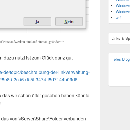
Window
Window
wtf
Links & S
f Netzlaufwerken sind auf einmal „geändert“?
 dazu nutzt ist zum Glück ganz gut
Fefes Blog
bjoern.str
(decoy)
de-de/topic/beschreibung-der-linkverwaltung-
628e8d-2cd6-db5f-3474-f8d7144b09d6
o das wir schon öfter gesehen haben könnte
n:
: das von \\Server\Share\Folder verbunden