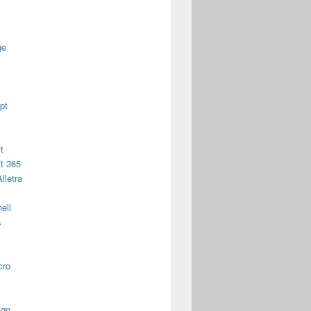
ge
pt
t
t 365
lletra
ell
s
cro
ign