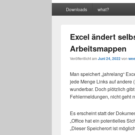
Primäres
Downloads
what?
Menü
Excel ändert selbs
Arbeitsmappen
Veröffentlicht am
Juni 24, 2022
von
we
Man speichert „jahrelang“ Exc
jede Menge Links auf andere (N
wunderbar. Doch plötzlich gibt
Fehlermeldungen, nicht geht 
Es erscheint statt der Dokume
„Office hat ein potentielles Si
„Dieser Speicherort ist möglic