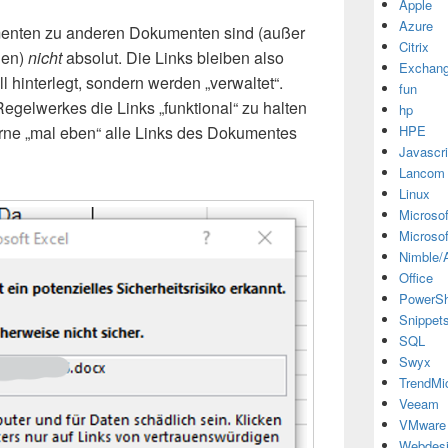
Apple
Azure
menten zu anderen Dokumenten sind (außer
Citrix
ien)
nicht
absolut. Die Links bleiben also
Exchan
 hinterlegt, sondern werden „verwaltet“.
fun
egelwerkes die Links „funktional“ zu halten
hp
rne „mal eben“ alle Links des Dokumentes
HPE
Javascri
Lancom
Linux
Microsof
Microsof
Nimble/A
Office
PowerSh
Snippet
SQL
Swyx
TrendMi
Veeam
VMware
Webdes