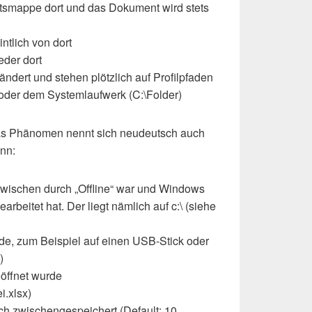
eitsmappe dort und das Dokument wird stets
ntlich von dort
eder dort
ändert und stehen plötzlich auf Profilpfaden
oder dem Systemlaufwerk (C:\Folder)
(das Phänomen nennt sich neudeutsch auch
enn:
wischen durch „Offline“ war und Windows
arbeitet hat. Der liegt nämlich auf c:\ (siehe
rde, zum Beispiel auf einen USB-Stick oder
)
öffnet wurde
i.xlsx)
ch zwischengespeichert (Default: 10