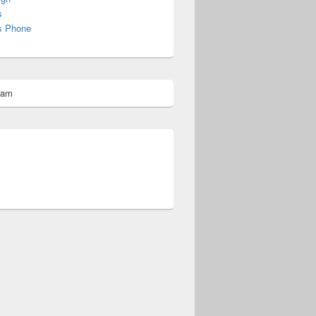
s
s Phone
pam
omberg@ist.worldscoutjamboree.de