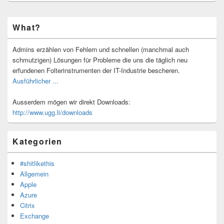
Primärer
What?
Seitenleisten-
Widgetbereich
Admins erzählen von Fehlern und schnellen (manchmal auch
schmutzigen) Lösungen für Probleme die uns die täglich neu
erfundenen Folterinstrumenten der IT-Industrie bescheren.
Ausführlicher ...
Ausserdem mögen wir direkt Downloads:
http://www.ugg.li/downloads
Kategorien
#shitlikethis
Allgemein
Apple
Azure
Citrix
Exchange