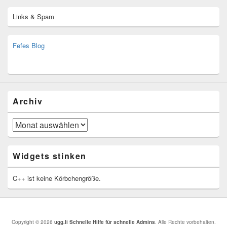
Links & Spam
Fefes Blog
bjoern.stromberg@ist.worldscoutjamboree.de
(decoy)
Archiv
Archiv
Widgets stinken
C++ ist keine Körbchengröße.
Copyright © 2026
ugg.li Schnelle Hilfe für schnelle Admins
. Alle Rechte vorbehalten.