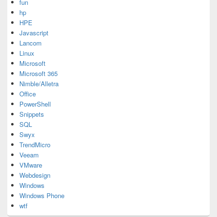
fun
hp
HPE
Javascript
Lancom
Linux
Microsoft
Microsoft 365
Nimble/Alletra
Office
PowerShell
Snippets
SQL
Swyx
TrendMicro
Veeam
VMware
Webdesign
Windows
Windows Phone
wtf