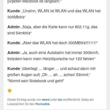
[ur]alten Macbook ist langsam.“
Kunde
: „Unsinn, WLAN ist WLAN und das WLAN hat
300Mbit/s“
Admin
: „Naja, aber die Karte kann nur 802.11g, das
sind 54mbit/s“
Kunde
: „Aber das WLAN hat doch 300MBit/s!!!111!“
Admin
: „Ja, auch eine Autobahn hat immer 300km/h,
trotzdem kann mein Heizölporsche nur 120 fahren“
Kunde
: (überlegt … länger … und schaut dann mit
großen Augen auf) „Oh … ah … achso! Stimmt.“
*Nimmt sein Notebook und geht*
Dieser Eintrag wurde von
weed
unter
fun
veröffentlicht. Setze ein
Lesezeichen für den
Permalink
.