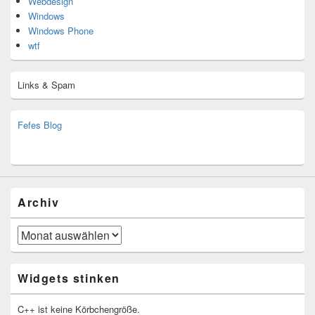
Webdesign
Windows
Windows Phone
wtf
Links & Spam
Fefes Blog
bjoern.stromberg@ist.worldscoutjamboree.de
(decoy)
Archiv
Archiv
Widgets stinken
C++ ist keine Körbchengröße.