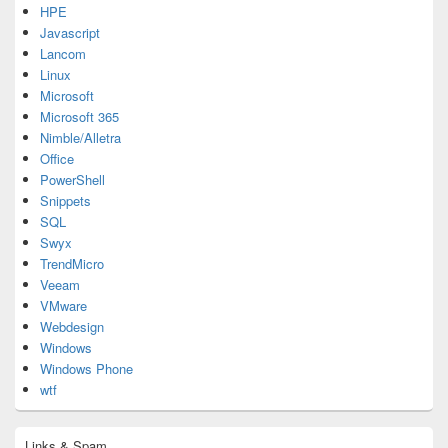
HPE
Javascript
Lancom
Linux
Microsoft
Microsoft 365
Nimble/Alletra
Office
PowerShell
Snippets
SQL
Swyx
TrendMicro
Veeam
VMware
Webdesign
Windows
Windows Phone
wtf
Links & Spam