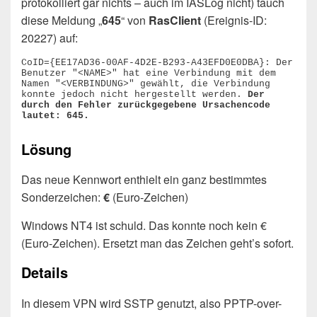
protokolliert gar nichts – auch im IASLog nicht) tauch
diese Meldung „
645
“ von
RasClient
(Ereignis-ID:
20227) auf:
CoID={EE17AD36-00AF-4D2E-B293-A43EFD0E0DBA}: Der 
Benutzer "<NAME>" hat eine Verbindung mit dem 
Namen "<VERBINDUNG>" gewählt, die Verbindung 
konnte jedoch nicht hergestellt werden. 
Der 
durch den Fehler zurückgegebene Ursachencode 
lautet: 645.
Lösung
Das neue Kennwort enthielt ein ganz bestimmtes
Sonderzeichen:
€
(Euro-Zeichen)
Windows NT4 ist schuld. Das konnte noch kein €
(Euro-Zeichen). Ersetzt man das Zeichen geht’s sofort.
Details
In diesem VPN wird SSTP genutzt, also PPTP-over-