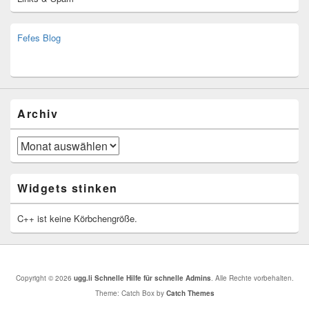
Fefes Blog
bjoern.stromberg@ist.worldscoutjamboree.de
(decoy)
Archiv
Archiv
Widgets stinken
C++ ist keine Körbchengröße.
Copyright © 2026
ugg.li Schnelle Hilfe für schnelle Admins
. Alle Rechte vorbehalten.
Theme: Catch Box by
Catch Themes