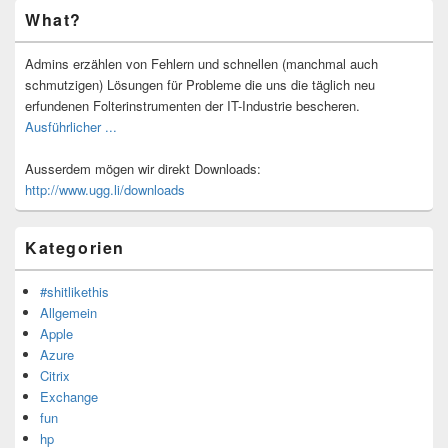
Primärer
What?
Seitenleisten-
Widgetbereich
Admins erzählen von Fehlern und schnellen (manchmal auch
schmutzigen) Lösungen für Probleme die uns die täglich neu
erfundenen Folterinstrumenten der IT-Industrie bescheren.
Ausführlicher ...
Ausserdem mögen wir direkt Downloads:
http://www.ugg.li/downloads
Kategorien
#shitlikethis
Allgemein
Apple
Azure
Citrix
Exchange
fun
hp