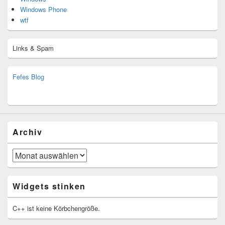
Windows Phone
wtf
Links & Spam
Fefes Blog
bjoern.stromberg@ist.worldscoutjamboree.de
(decoy)
Archiv
Archiv
Widgets stinken
C++ ist keine Körbchengröße.