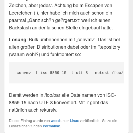
Zeichen, aber jedes‘. Achtung beim Escapen von
Leereichen ( ), hier habe ich mich auch schon ein
paarmal „Ganz sch?n ge?rgert.txt“ weil ich einen
Backslash an der falschen Stelle eingebaut hatte.
Lösung
: Bulk umbenennen mit „convmv“. Das ist bei
allen großen Distributionen dabei oder im Repository
(warum wohl?) und funktioniert so:
convmv -f iso-8859-15 -t utf-8 --notest /foo/bar
Damit werden in /foo/bar alle Dateinamen von ISO-
8859-15 nach UTF-8 konvertiert. Mit -r geht das
natürlich auch rekursiv.
Dieser Eintrag wurde von
weed
unter
Linux
veröffentlicht. Setze ein
Lesezeichen für den
Permalink
.