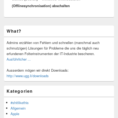
(Offlinesynchronisation) abschalten
Primärer
What?
Seitenleisten-
Widgetbereich
Admins erzählen von Fehlern und schnellen (manchmal auch
schmutzigen) Lösungen für Probleme die uns die täglich neu
erfundenen Folterinstrumenten der IT-Industrie bescheren.
Ausführlicher ...
Ausserdem mögen wir direkt Downloads:
http://www.ugg.li/downloads
Kategorien
#shitlikethis
Allgemein
Apple