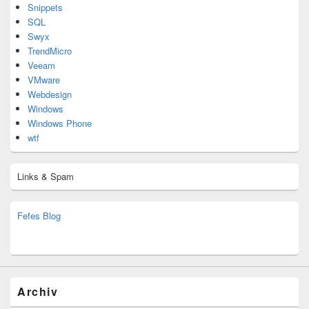
Snippets
SQL
Swyx
TrendMicro
Veeam
VMware
Webdesign
Windows
Windows Phone
wtf
Links & Spam
Fefes Blog
bjoern.stromberg@ist.worldscoutjamboree.de
(decoy)
Archiv