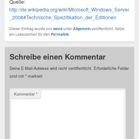
Quelle:
http://de.wikipedia.org/wiki/Microsoft_Windows_Server
_2008#Technische_Spezifikation_der_Editionen
Dieser Eintrag wurde von
weed
unter
Allgemein
veröffentlicht. Setze
ein Lesezeichen für den
Permalink
.
Schreibe einen Kommentar
Deine E-Mail-Adresse wird nicht veröffentlicht.
Erforderliche Felder
sind mit
*
markiert
Kommentar
*