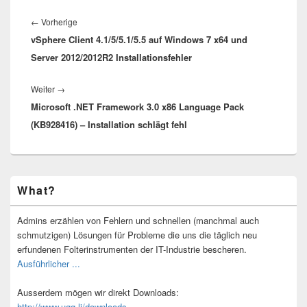
Beitragsnavigation
Vorheriger
←
Vorherige
vSphere Client 4.1/5/5.1/5.5 auf Windows 7 x64 und
Beitrag:
Server 2012/2012R2 Installationsfehler
Nächster
Weiter
→
Microsoft .NET Framework 3.0 x86 Language Pack
Beitrag:
(KB928416) – Installation schlägt fehl
Primärer
What?
Seitenleisten-
Widgetbereich
Admins erzählen von Fehlern und schnellen (manchmal auch
schmutzigen) Lösungen für Probleme die uns die täglich neu
erfundenen Folterinstrumenten der IT-Industrie bescheren.
Ausführlicher ...
Ausserdem mögen wir direkt Downloads:
http://www.ugg.li/downloads