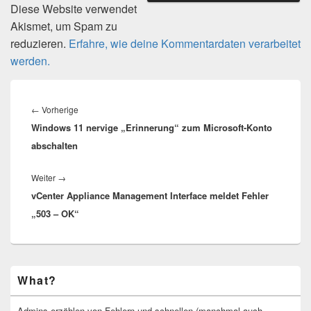
Diese Website verwendet
Akismet, um Spam zu
reduzieren.
Erfahre, wie deine Kommentardaten verarbeitet
werden.
Beitragsnavigation
Vorheriger
←
Vorherige
Windows 11 nervige „Erinnerung“ zum Microsoft-Konto
Beitrag:
abschalten
Nächster
Weiter
→
vCenter Appliance Management Interface meldet Fehler
Beitrag:
„503 – OK“
Primärer
What?
Seitenleisten-
Widgetbereich
Admins erzählen von Fehlern und schnellen (manchmal auch