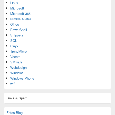
Linux
Microsoft
Microsoft 365
Nimble/Alletra
Office
PowerShell
Snippets
SQL
Swyx
TrendMicro
Veeam
VMware
Webdesign
Windows
Windows Phone
wtf
Links & Spam
Fefes Blog