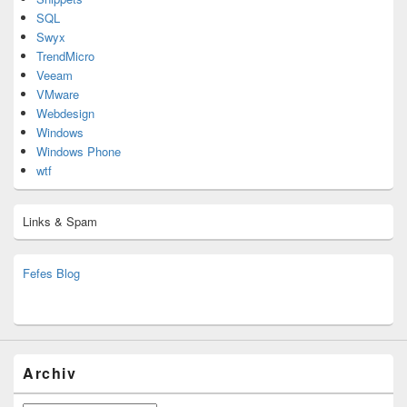
SQL
Swyx
TrendMicro
Veeam
VMware
Webdesign
Windows
Windows Phone
wtf
Links & Spam
Fefes Blog
bjoern.stromberg@ist.worldscoutjamboree.de
(decoy)
Archiv