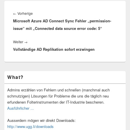
Beitragsnavigation
Vorheriger
←
Vorherige
Microsoft Azure AD Connect Sync Fehler „permission-
Beitrag:
issue“ mit „Connected data source error code: 5“
Nächster
Weiter
→
Vollständige AD Replikation sofort erzwingen
Beitrag:
Primärer
What?
Seitenleisten-
Widgetbereich
Admins erzählen von Fehlern und schnellen (manchmal auch
schmutzigen) Lösungen für Probleme die uns die täglich neu
erfundenen Folterinstrumenten der IT-Industrie bescheren.
Ausführlicher ...
Ausserdem mögen wir direkt Downloads:
http://www.ugg.li/downloads