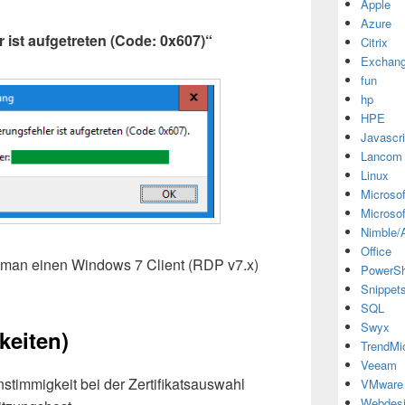
Apple
Azure
r ist aufgetreten (Code: 0x607)“
Citrix
Exchan
fun
hp
HPE
Javascri
Lancom
Linux
Microsof
Microsof
Nimble/A
Office
nn man einen Windows 7 Client (RDP v7.x)
PowerSh
Snippet
SQL
Swyx
keiten)
TrendMi
Veeam
nstimmigkeit bei der Zertifikatsauswahl
VMware
Webdes