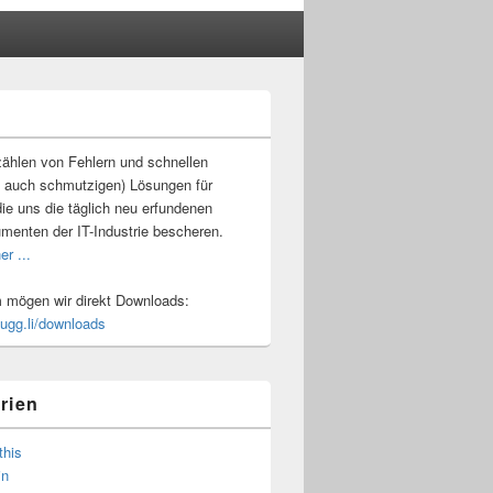
-
ch
ählen von Fehlern und schnellen
 auch schmutzigen) Lösungen für
ie uns die täglich neu erfundenen
umenten der IT-Industrie bescheren.
er ...
mögen wir direkt Downloads:
.ugg.li/downloads
rien
this
in