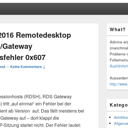
Primärer
What?
Seitenleisten
2016 Remotedesktop
Widgetberei
Admins erz
/Gateway
(manchmal
Probleme d
sfehler 0x607
Folterinstr
Ausführlich
eed
—
Keine Kommentare ↓
Ausserdem 
http://www
Sessionhosts (RDSH), RDS Gateway
ritt „auf einmal“ ein Fehler bei der
Katego
nt ab Version auf. Das fällt meistens bei
ateway auf – dort klappt die
#shitlike
Allgeme
-Sitzung startet nicht. Der Fehler lautet: