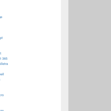
ge
pt
t
t 365
lletra
ell
s
cro
ign