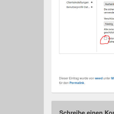
Dieser Eintrag wurde von
weed
unter
M
für den
Permalink
.
Schreibe einen K