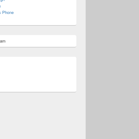
s
s Phone
pam
omberg@ist.worldscoutjamboree.de