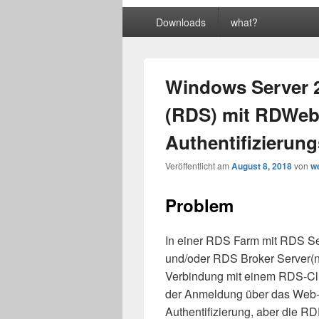
Primäres
Downloads
what?
Menü
Windows Server 
(RDS) mit RDWeb
Authentifizierung
Veröffentlicht am
August 8, 2018
von
w
Problem
In einer RDS Farm mit RDS 
und/oder RDS Broker Server(n) t
Verbindung mit einem RDS-Clie
der Anmeldung über das Web-G
Authentifizierung, aber die RDP