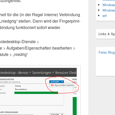
itzungshost.
Window
Window
eit für die (in der Regel interne) Verbindung
wtf
niedgrig“ stellen. Dann wird der Fingerprint-
bindung funktioniert sofort wieder.
Links & S
otedesktop-Dienste >
 Aufgaben/Eigenschaften bearbeiten >
Fefes Blog
tufe > „niedrig“
bjoern.str
(decoy)