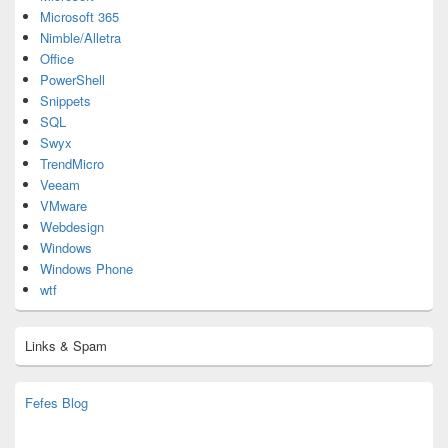
Microsoft 365
Nimble/Alletra
Office
PowerShell
Snippets
SQL
Swyx
TrendMicro
Veeam
VMware
Webdesign
Windows
Windows Phone
wtf
Links & Spam
Fefes Blog
bjoern.stromberg@ist.worldscoutjamboree.de
(decoy)