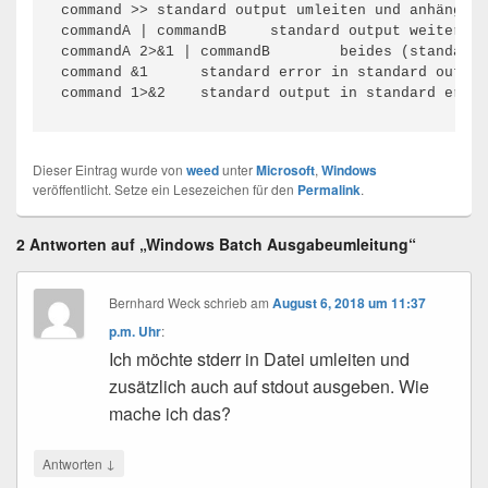
command >> standard output umleiten und anhängen

commandA | commandB	standard output weiterreichen

commandA 2>&1 | commandB	beides (standard und error) output weiterreichen

command &1	standard error in standard output umleiten

Dieser Eintrag wurde von
weed
unter
Microsoft
,
Windows
veröffentlicht. Setze ein Lesezeichen für den
Permalink
.
2 Antworten auf „Windows Batch Ausgabeumleitung“
Bernhard Weck
schrieb
am
August 6, 2018 um 11:37
p.m. Uhr
:
Ich möchte stderr in Datei umleiten und
zusätzlich auch auf stdout ausgeben. Wie
mache ich das?
↓
Antworten