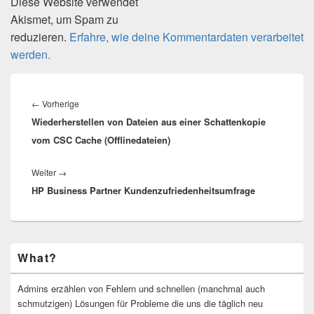
Diese Website verwendet
Akismet, um Spam zu
reduzieren.
Erfahre, wie deine Kommentardaten verarbeitet
werden.
Beitragsnavigation
Vorheriger
←
Vorherige
Wiederherstellen von Dateien aus einer Schattenkopie
Beitrag:
vom CSC Cache (Offlinedateien)
Nächster
Weiter
→
HP Business Partner Kundenzufriedenheitsumfrage
Beitrag:
Primärer
What?
Seitenleisten-
Widgetbereich
Admins erzählen von Fehlern und schnellen (manchmal auch
schmutzigen) Lösungen für Probleme die uns die täglich neu