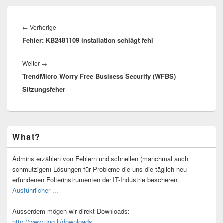
Beitragsnavigation
Vorheriger
←
Vorherige
Fehler: KB2481109 installation schlägt fehl
Beitrag:
Nächster
Weiter
→
TrendMicro Worry Free Business Security (WFBS)
Beitrag:
Sitzungsfeher
Primärer
What?
Seitenleisten-
Widgetbereich
Admins erzählen von Fehlern und schnellen (manchmal auch
schmutzigen) Lösungen für Probleme die uns die täglich neu
erfundenen Folterinstrumenten der IT-Industrie bescheren.
Ausführlicher ...
Ausserdem mögen wir direkt Downloads:
http://www.ugg.li/downloads