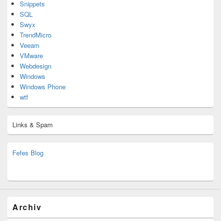
Snippets
SQL
Swyx
TrendMicro
Veeam
VMware
Webdesign
Windows
Windows Phone
wtf
Links & Spam
Fefes Blog
bjoern.stromberg@ist.worldscoutjamboree.de
(decoy)
Archiv