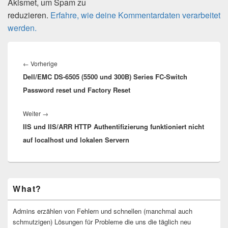
Akismet, um Spam zu
reduzieren.
Erfahre, wie deine Kommentardaten verarbeitet
werden.
Beitragsnavigation
Vorheriger
←
Vorherige
Dell/EMC DS-6505 (5500 und 300B) Series FC-Switch
Beitrag:
Password reset und Factory Reset
Nächster
Weiter
→
IIS und IIS/ARR HTTP Authentifizierung funktioniert nicht
Beitrag:
auf localhost und lokalen Servern
Primärer
What?
Seitenleisten-
Widgetbereich
Admins erzählen von Fehlern und schnellen (manchmal auch
schmutzigen) Lösungen für Probleme die uns die täglich neu