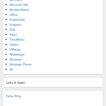
Microsoft 365
Nimble/Alletra
Office
PowerShell
Snippets
SQL
Swyx
TrendMicro
Veeam
VMware
Webdesign
Windows
Windows Phone
wtf
Links & Spam
Fefes Blog
bjoern.stromberg@ist.worldscoutjamboree.de
(decoy)