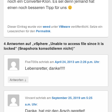
noch ein Converter-Klon. Es sei denn jemand hat
einen noch besseren Tipp für uns
Dieser Eintrag wurde von
weed
unter
VMware
veröffentlicht. Setze ein
Lesezeichen für den
Permalink
.
4 Antworten auf „vSphere „Unable to access file since it is
locked“ (Snapshots konsolidieren nicht)“
FiveT00ls
schrieb
am
April 24, 2013 um 2:26 p.m. Uhr
:
Lebensretter, danke!!!!!
↓
Antworten
Vincent
schrieb
am
September 25, 2019 um 5:25
a.m. Uhr
:
Danke, hat mir den Arsch gerettet!