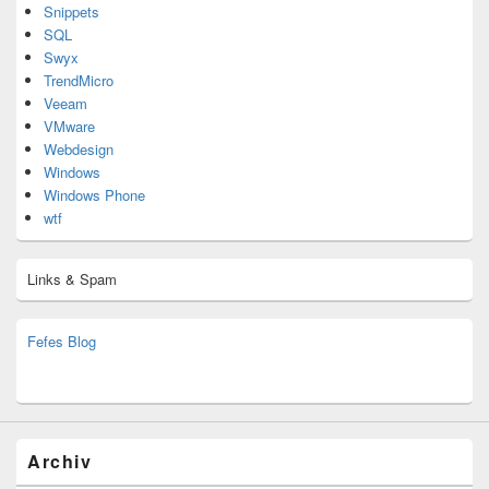
Snippets
SQL
Swyx
TrendMicro
Veeam
VMware
Webdesign
Windows
Windows Phone
wtf
Links & Spam
Fefes Blog
bjoern.stromberg@ist.worldscoutjamboree.de
(decoy)
Archiv