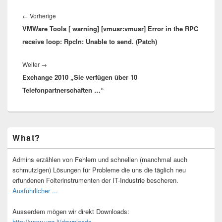
Beitragsnavigation
Vorheriger
←
Vorherige
VMWare Tools [ warning] [vmusr:vmusr] Error in the RPC
Beitrag:
receive loop: RpcIn: Unable to send. (Patch)
Nächster
Weiter
→
Exchange 2010 „Sie verfügen über 10
Beitrag:
Telefonpartnerschaften …“
Primärer
What?
Seitenleisten-
Widgetbereich
Admins erzählen von Fehlern und schnellen (manchmal auch
schmutzigen) Lösungen für Probleme die uns die täglich neu
erfundenen Folterinstrumenten der IT-Industrie bescheren.
Ausführlicher ...
Ausserdem mögen wir direkt Downloads:
http://www.ugg.li/downloads