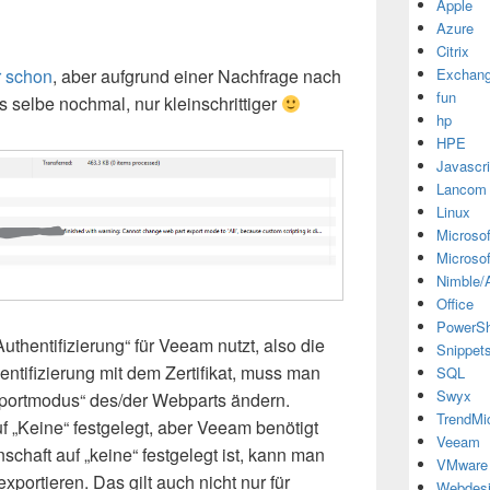
Apple
Azure
Citrix
r schon
, aber aufgrund einer Nachfrage nach
Exchan
fun
s selbe nochmal, nur kleinschrittiger
hp
HPE
Javascri
Lancom
Linux
Microsof
Microsof
Nimble/A
Office
PowerSh
hentifizierung“ für Veeam nutzt, also die
Snippet
tifizierung mit dem Zertifikat, muss man
SQL
Swyx
xportmodus“ des/der Webparts ändern.
TrendMi
f „Keine“ festgelegt, aber Veeam benötigt
Veeam
schaft auf „keine“ festgelegt ist, kann man
VMware
xportieren. Das gilt auch nicht nur für
Webdes