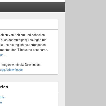
-
ch
ählen von Fehlern und schnellen
 auch schmutzigen) Lösungen für
ie uns die täglich neu erfundenen
umenten der IT-Industrie bescheren.
er ...
mögen wir direkt Downloads:
.ugg.li/downloads
rien
this
in