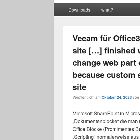
Primäres
Downloads
what?
Menü
Veeam für Office
site […] finished
change web part e
because custom sc
site
Veröffentlicht am
Oktober 24, 2023
von
Microsoft SharePoint in Micros
„Dokumentenblöcke“ die man in
Office Blöcke (Promimentes Bei
„Scripting“ normalerweise aus