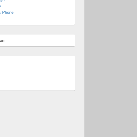
s
s Phone
pam
omberg@ist.worldscoutjamboree.de