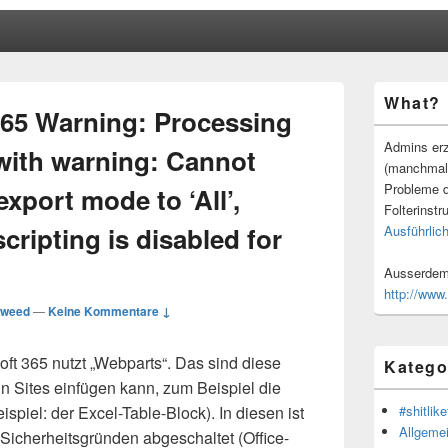
Primärer
What?
Seitenleisten
365 Warning: Processing
Widgetberei
Admins erz
 with warning: Cannot
(manchmal
Probleme d
xport mode to ‘All’,
Folterinstr
ripting is disabled for
Ausführlich
Ausserdem 
http://www
weed
—
Keine Kommentare ↓
oft 365 nutzt „Webparts“. Das sind diese
Katego
 Sites einfügen kann, zum Beispiel die
spiel: der Excel-Table-Block). In diesen ist
#shitlike
Allgeme
 Sicherheitsgründen abgeschaltet (Office-