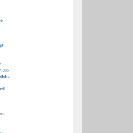
ge
pt
t
t 365
lletra
ell
s
cro
ign