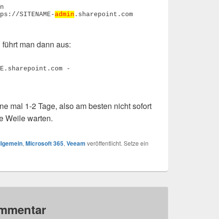
n 

ps://SITENAME-
admin
.sharepoint.com 

l führt man dann aus:
E.sharepoint.com -
e mal 1-2 Tage, also am besten nicht sofort
e Weile warten.
llgemein
,
Microsoft 365
,
Veeam
veröffentlicht. Setze ein
ommentar