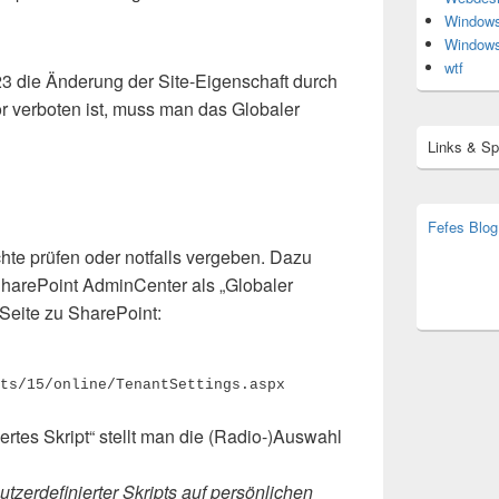
Window
Window
wtf
3 die Änderung der Site-Eigenschaft durch
r verboten ist, muss man das Globaler
Links & S
Fefes Blog
bjoern.str
hte prüfen oder notfalls vergeben. Dazu
(decoy)
 SharePoint AdminCenter als „Globaler
Seite zu SharePoint:
ts/15/online/TenantSettings.aspx
iertes Skript“ stellt man die (Radio-)Auswahl
zerdefinierter Skripts auf persönlichen