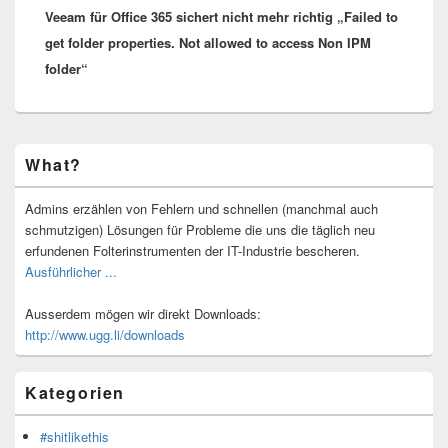
Veeam für Office 365 sichert nicht mehr richtig „Failed to
Beitrag:
get folder properties. Not allowed to access Non IPM
folder“
Primärer
What?
Seitenleisten-
Widgetbereich
Admins erzählen von Fehlern und schnellen (manchmal auch
schmutzigen) Lösungen für Probleme die uns die täglich neu
erfundenen Folterinstrumenten der IT-Industrie bescheren.
Ausführlicher ...
Ausserdem mögen wir direkt Downloads:
http://www.ugg.li/downloads
Kategorien
#shitlikethis