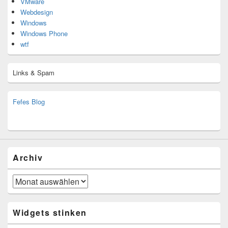
VMware
Webdesign
Windows
Windows Phone
wtf
Links & Spam
Fefes Blog
bjoern.stromberg@ist.worldscoutjamboree.de
(decoy)
Archiv
Archiv
Widgets stinken