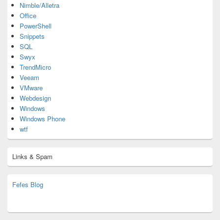
Nimble/Alletra
Office
PowerShell
Snippets
SQL
Swyx
TrendMicro
Veeam
VMware
Webdesign
Windows
Windows Phone
wtf
Links & Spam
Fefes Blog
bjoern.stromberg@ist.worldscoutjamboree.de
(decoy)