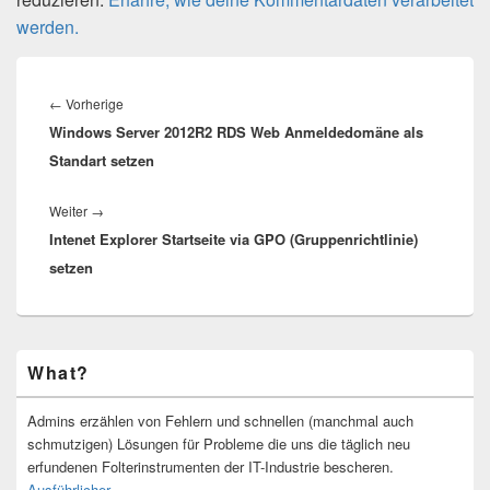
werden.
Beitragsnavigation
Vorheriger
←
Vorherige
Windows Server 2012R2 RDS Web Anmeldedomäne als
Beitrag:
Standart setzen
Nächster
Weiter
→
Intenet Explorer Startseite via GPO (Gruppenrichtlinie)
Beitrag:
setzen
Primärer
What?
Seitenleisten-
Widgetbereich
Admins erzählen von Fehlern und schnellen (manchmal auch
schmutzigen) Lösungen für Probleme die uns die täglich neu
erfundenen Folterinstrumenten der IT-Industrie bescheren.
Ausführlicher ...