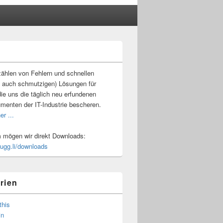
-
ch
ählen von Fehlern und schnellen
 auch schmutzigen) Lösungen für
ie uns die täglich neu erfundenen
umenten der IT-Industrie bescheren.
er ...
mögen wir direkt Downloads:
.ugg.li/downloads
rien
this
in