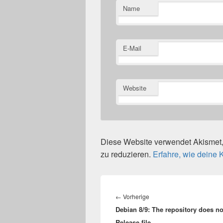
Name
E-Mail
Website
Diese Website verwendet Akisme
zu reduzieren.
Erfahre, wie deine
Beitragsnavigation
Vorheriger
←
Vorherige
Debian 8/9: The repository does no
Beitrag:
Release file