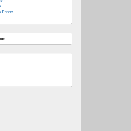
s
s Phone
pam
omberg@ist.worldscoutjamboree.de