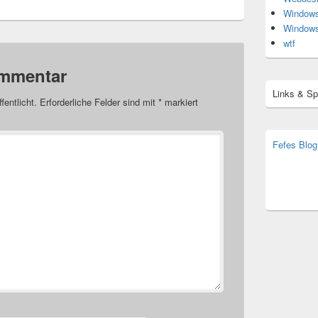
Window
Window
wtf
ommentar
Links & S
fentlicht.
Erforderliche Felder sind mit
*
markiert
Fefes Blog
bjoern.str
(decoy)