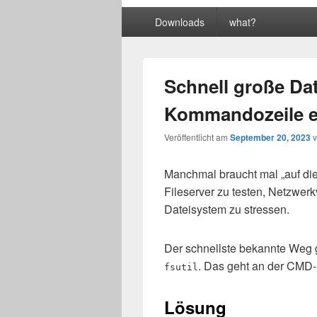
Primäres
Downloads
what?
Menü
Schnell große Da
Kommandozeile er
Veröffentlicht am
September 20, 2023
Manchmal braucht mal „auf die
Fileserver zu testen, Netzwer
Dateisystem zu stressen.
Der schnellste bekannte Weg g
. Das geht an der CMD-S
fsutil
Lösung