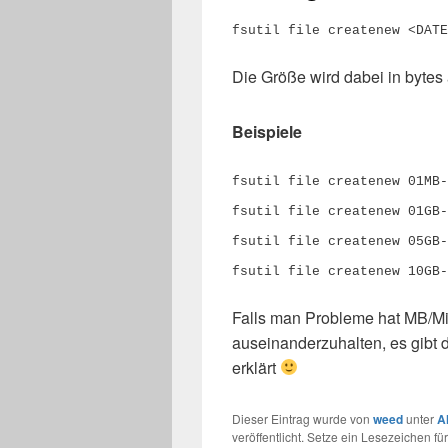
fsutil file createnew <DATE
Die Größe wird dabei in byte
Beispiele
fsutil file createnew 01MB-
fsutil file createnew 01GB-
fsutil file createnew 05GB-
Falls man Probleme hat MB/Mi
auseinanderzuhalten, es gibt 
erklärt
Dieser Eintrag wurde von
weed
unter
A
veröffentlicht. Setze ein Lesezeichen fü