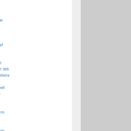
ge
pt
t
t 365
lletra
ell
s
cro
ign