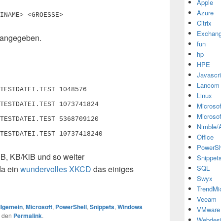
Apple
Azure
INAME> <GROESSE>
Citrix
Exchan
s angegeben.
fun
hp
HPE
Javascri
Lancom
TESTDATEI.TEST 1048576

Linux
TESTDATEI.TEST 1073741824

Microsof
Microsof
TESTDATEI.TEST 5368709120

Nimble/A
Office
PowerSh
B, KB/KiB und so weiter
Snippet
da ein
wundervolles XKCD
das einiges
SQL
Swyx
TrendMi
Veeam
llgemein
,
Microsoft
,
PowerShell
,
Snippets
,
Windows
VMware
r den
Permalink
.
Webdes