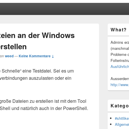
Primärer
What?
Seitenleisten
teien an der Windows
Widgetberei
Admins erz
stellen
(manchmal
Probleme d
von
weed
—
Keine Kommentare ↓
Folterinstr
Ausführlich
 Schnelle“ eine Testdatei. Sei es um
kverbindungen auszulasten oder ein
Ausserdem 
http://www
roße Dateien zu erstellen ist mit dem Tool
Katego
hell und natürlich auch in der PowerShell.
#shitlike
Allgeme