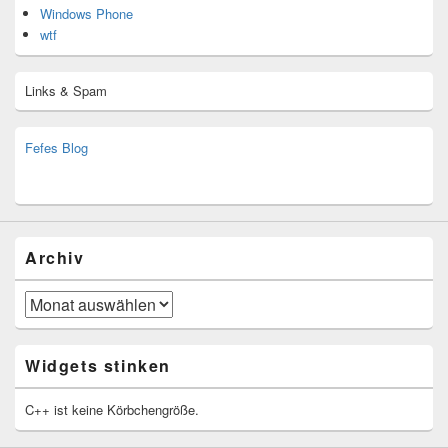
Windows Phone
wtf
Links & Spam
Fefes Blog
bjoern.stromberg@ist.worldscoutjamboree.de
(decoy)
Archiv
Archiv
Widgets stinken
C++ ist keine Körbchengröße.