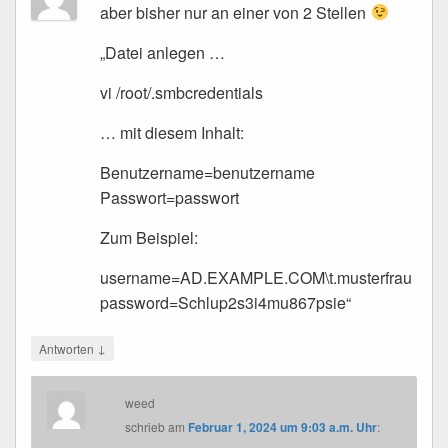
aber bisher nur an einer von 2 Stellen
„Datei anlegen …
vi /root/.smbcredentials
… mit diesem Inhalt:
Benutzername=benutzername
Passwort=passwort
Zum Beispiel:
username=AD.EXAMPLE.COM\t.musterfrau
password=Schlup2s3i4mu867psie“
↓
Antworten
weed
schrieb
am
Februar 1, 2024 um 9:03 a.m. Uhr
: