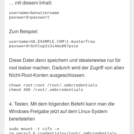
… mit diesem Inhalt:
username=benutzername

password=passwort
Zum Beispiel:
username=AD.EXAMPLE.COM\t.musterfrau

password=Schlup2s3i4mu867psie
Diese Datei dann speichern und idealerweise nur für
root lesbar machen. Dadurch wird der Zugriff von allen
Nicht-Root-Konten ausgeschlossen.
chown root:root /root/.smbcredentials

chmod 400 /root/.smbcredentials
4. Testen. Mit dem folgenden Befehl kann man die
Windows-Freigabe jetzt auf dem Linux-System
bereitstellen
sudo mount -t cifs -o 
rw,vers=3.0,credentials=/root/.smbcredentials 