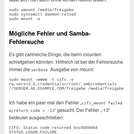
sudo umount /media/freigabe

sudo systemctl daemon-reload

sudo mount -a
Mögliche Fehler und Samba-
Fehlersuche
Es gibt zahlreiche Dinge, die beim mounten
schiefgehen könnten. Hilfreich ist bei der Fehlersuche
immer die
Ausgabe von mount:
verbose
sudo mount 
-vvvv
 -t cifs -o 
rw,vers=3.0,credentials=/root/.smbcredentials 
//SERVER.AD.EXAMPLE.COM/freigabe /media/freigabe
Ich habe ein paar mal den Fehler „
cifs_mount failed
“ gesucht. Der Fehler „-13“
w/return code = -13
bedeutet ausgeschrieben:
CIFS: Status code returned 0xc000006d 
STATUS_LOGON_FAILURE