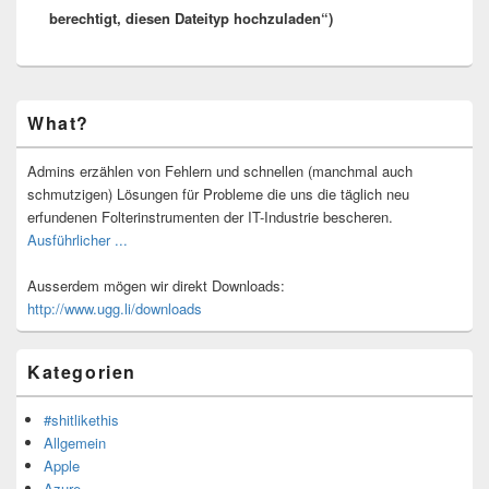
berechtigt, diesen Dateityp hochzuladen“)
Primärer
What?
Seitenleisten-
Widgetbereich
Admins erzählen von Fehlern und schnellen (manchmal auch
schmutzigen) Lösungen für Probleme die uns die täglich neu
erfundenen Folterinstrumenten der IT-Industrie bescheren.
Ausführlicher ...
Ausserdem mögen wir direkt Downloads:
http://www.ugg.li/downloads
Kategorien
#shitlikethis
Allgemein
Apple
Azure