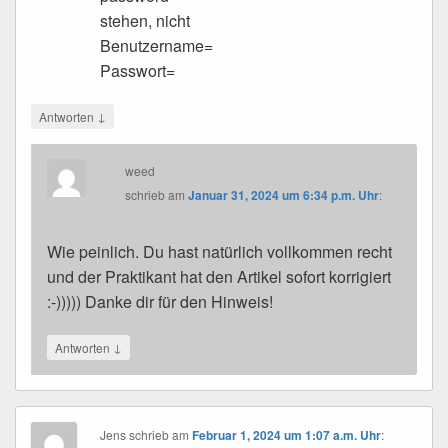
stehen, nicht
Benutzername=
Passwort=
↓
Antworten
weed
schrieb
am
Januar 31, 2024 um 6:34 p.m. Uhr
:
Wie peinlich. Du hast natürlich vollkommen recht
und der Praktikant hat den Artikel sofort korrigiert
:-))))) Danke dir für den Hinweis!
↓
Antworten
Jens
schrieb
am
Februar 1, 2024 um 1:07 a.m. Uhr
: