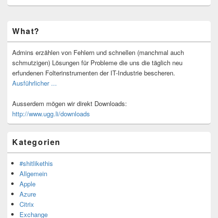
Primärer
What?
Seitenleisten-
Widgetbereich
Admins erzählen von Fehlern und schnellen (manchmal auch
schmutzigen) Lösungen für Probleme die uns die täglich neu
erfundenen Folterinstrumenten der IT-Industrie bescheren.
Ausführlicher ...
Ausserdem mögen wir direkt Downloads:
http://www.ugg.li/downloads
Kategorien
#shitlikethis
Allgemein
Apple
Azure
Citrix
Exchange