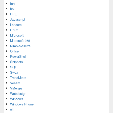
fun
hp
HPE
Javascript
Lancom
Linux
Microsoft
Microsoft 365
Nimble/Alletra
Office
PowerShell
Snippets
SQL
Swyx
TrendMicro
Veeam
VMware
Webdesign
Windows
Windows Phone
wtf