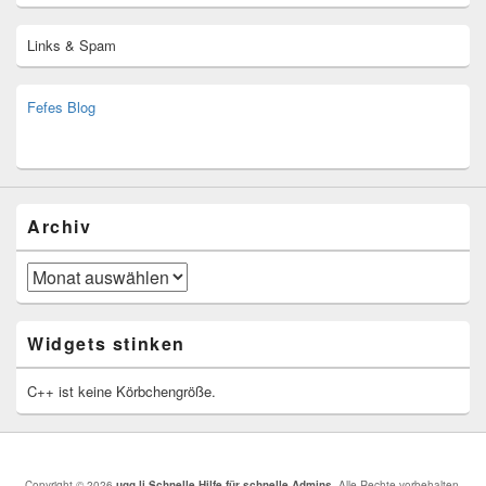
Links & Spam
Fefes Blog
bjoern.stromberg@ist.worldscoutjamboree.de
(decoy)
Archiv
Archiv
Widgets stinken
C++ ist keine Körbchengröße.
Copyright © 2026
ugg.li Schnelle Hilfe für schnelle Admins
. Alle Rechte vorbehalten.