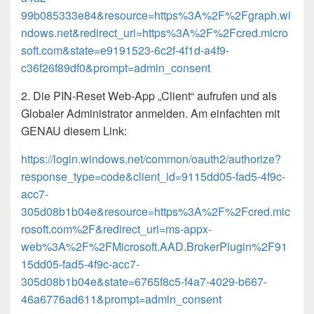
99b085333e84&resource=https%3A%2F%2Fgraph.wi
ndows.net&redirect_uri=https%3A%2F%2Fcred.micro
soft.com&state=e9191523-6c2f-4f1d-a4f9-
c36f26f89df0&prompt=admin_consent
2. Die PIN-Reset Web-App „Client“ aufrufen und als
Globaler Administrator anmelden. Am einfachten mit
GENAU diesem Link:
https://login.windows.net/common/oauth2/authorize?
response_type=code&client_id=9115dd05-fad5-4f9c-
acc7-
305d08b1b04e&resource=https%3A%2F%2Fcred.mic
rosoft.com%2F&redirect_uri=ms-appx-
web%3A%2F%2FMicrosoft.AAD.BrokerPlugin%2F91
15dd05-fad5-4f9c-acc7-
305d08b1b04e&state=6765f8c5-f4a7-4029-b667-
46a6776ad611&prompt=admin_consent