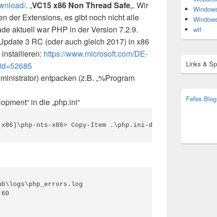
ownload/
. „
VC15 x86 Non Thread Safe
„. Wir
Window
n der Extensions, es gibt noch nicht alle
Window
ade aktuell war PHP in der Version 7.2.9.
wtf
pdate 3 RC (oder auch gleich 2017) in x86
installieren:
https://www.microsoft.com/DE-
Links & S
?id=52685
ministrator) entpacken (z.B. „%Program
Fefes Blog
opment“ in die „php.ini“
bjoern.str
(decoy)
(x86)\php-nts-x86> Copy-Item .\php.ini-development .\php
b\logs\php_errors.log

60
