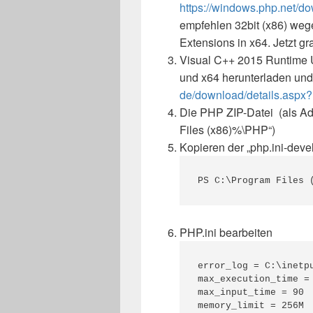
https://windows.php.net/d
empfehlen 32bit (x86) wege
Extensions in x64. Jetzt gr
Visual C++ 2015 Runtime U
und x64 herunterladen und 
de/download/details.aspx
Die PHP ZIP-Datei (als Ad
Files (x86)%\PHP“)
Kopieren der „php.ini-devel
PS C:\Program Files 
PHP.ini bearbeiten
error_log = C:\inetpu
max_execution_time = 
max_input_time = 90

memory_limit = 256M
