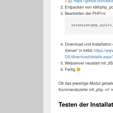
7.2):
https://github.com/Mi
Entpacken von x86\php_p
Bearbeiten der PHP.ini
extension=php_sqlsrv
Download und Installation
Server“ in 64bit:
https://ww
DE/download/details.aspx
Webserver neustart mit „I
Fertig
Ob das jeweilige Modul gelade
Kommandozeile mit „php -m“ re
Testen der Installa