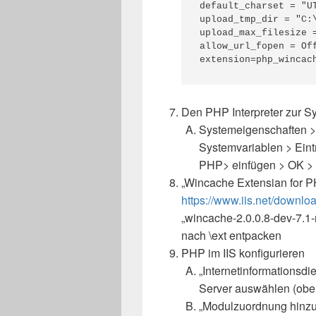
default_charset = "UT
upload_tmp_dir = "C:
upload_max_filesize =
allow_url_fopen = Off
extension=php_wincac
Den PHP Interpreter zur S
Systemeigenschaften >
Systemvariablen > Ein
PHP> einfügen > OK >
„Wincache Extensian for PH
https://www.iis.net/downlo
„wincache-2.0.0.8-dev-7.1
nach \ext entpacken
PHP im IIS konfigurieren
„Internetinformationsdi
Server auswählen (obe
„Modulzuordnung hinzu