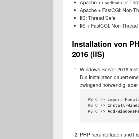
Apache +
: Thr
LoadModule
Apache + FastCGI: Non-Th
IIS: Thread Safe
IIS + FastCGI: Non-Thread
Installation von P
2016 (IIS)
Windows Server 2016 insta
Die Installation dauert ein
zwingend notwendig, aber of
PS C:\> Import-Module
PS C:\> 
Install-Wind
PS C:\> 
Add-WindowsF
PHP herunterladen und inst