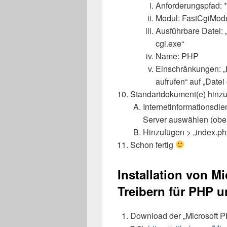
Anforderungspfad: 
Modul: FastCgiMod
Ausführbare Datei:
cgi.exe“
Name: PHP
Einschränkungen: „
aufrufen“ auf „Datei
Standartdokument(e) hinz
Internetinformationsdie
Server auswählen (obe
Hinzufügen > „index.ph
Schon fertig
Installation von M
Treibern für PHP u
Download der „Microsoft PH