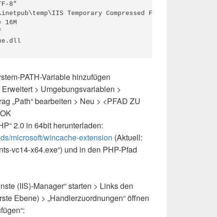
F-8"

\inetpub\temp\IIS Temporary Compressed Files"

 16M



he.dll
ystem-PATH-Variable hinzufügen
 Erweitert > Umgebungsvariablen >
trag „Path“ bearbeiten > Neu > <PFAD ZU
 OK
P“ 2.0 in 64bit herunterladen:
ads/microsoft/wincache-extension
(Aktuell:
-nts-vc14-x64.exe“) und in den PHP-Pfad
enste (IIS)-Manager“ starten > Links den
rste Ebene) > „Handlerzuordnungen“ öffnen
fügen“: