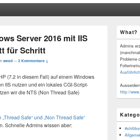
Primärer
What?
Seitenleisten
ows Server 2016 mit IIS
Widgetberei
Admins erz
tt für Schritt
(manchmal
Probleme d
on
weed
—
2 Kommentare ↓
Folterinstr
Ausführlich
 PHP (7.2 in diesem Fall) auf einem Windows
en IIS nutzen und ein lokales CGI-Script-
Ausserdem 
utzen wir die NTS (Non Thread Safe)
http://www
Katego
 „Thread Safe“ und „Non Thread Safe“
in. Schnelle Admins wissen aber:
#shitlike
Allgeme