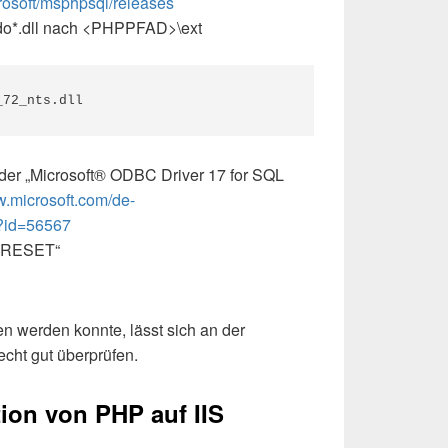
crosoft/msphpsql/releases
do*.dll nach <PHPPFAD>\ext
_72_nts.dll
 der „Microsoft® ODBC Driver 17 for SQL
w.microsoft.com/de-
?id=56567
ISRESET“
n werden konnte, lässt sich an der
cht gut überprüfen.
tion von PHP auf IIS