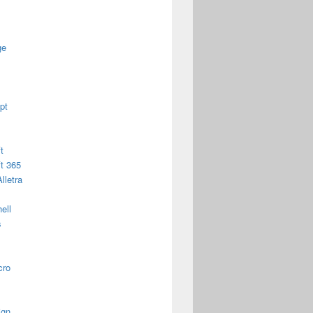
ge
pt
t
t 365
lletra
ell
s
ols
cro
ign