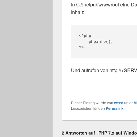
In C:\inetpub\wwwroot eine Da
Inhalt:
<?php

    phpinfo();

?>
Und aufrufen von http://<SE
Dieser Eintrag wurde von
weed
unter
M
Lesezeichen für den
Permalink
.
2 Antworten auf „PHP 7.x auf Windows