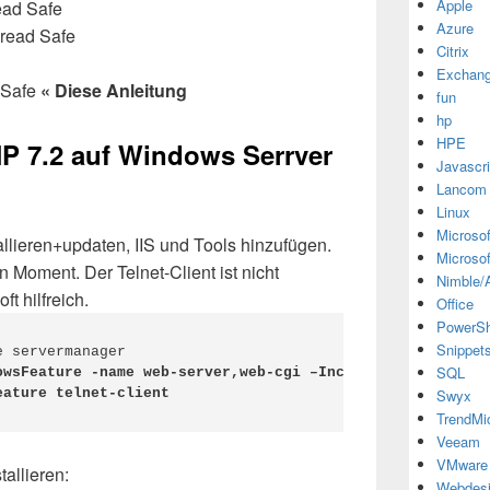
Apple
ead Safe
Azure
read Safe
Citrix
Exchan
 Safe
« Diese Anleitung
fun
hp
HPE
HP 7.2 auf Windows Serrver
Javascri
Lancom
Linux
Microsof
llieren+updaten, IIS und Tools hinzufügen.
Microsof
en Moment. Der Telnet-Client ist nicht
Nimble/A
t hilfreich.
Office
PowerSh
Snippet
 servermanager

SQL
owsFeature -name web-server,web-cgi –IncludeManagementTo
eature telnet-client
Swyx
TrendMi
Veeam
VMware
allieren:
Webdes