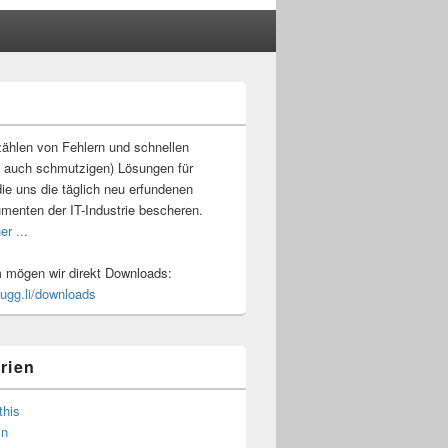
-
ch
ählen von Fehlern und schnellen
 auch schmutzigen) Lösungen für
ie uns die täglich neu erfundenen
umenten der IT-Industrie bescheren.
er ...
mögen wir direkt Downloads:
.ugg.li/downloads
rien
this
in