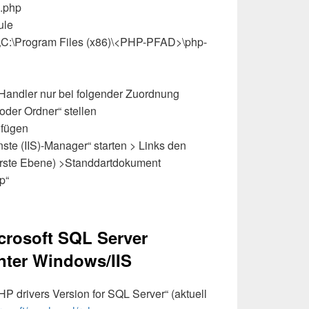
*.php
ule
 „C:\Program Files (x86)\<PHP-PFAD>\php-
Handler nur bei folgender Zuordnung
 oder Ordner“ stellen
ufügen
nste (IIS)-Manager“ starten > Links den
rste Ebene) >Standdartdokument
p“
icrosoft SQL Server
nter Windows/IIS
P drivers Version for SQL Server“ (aktuell