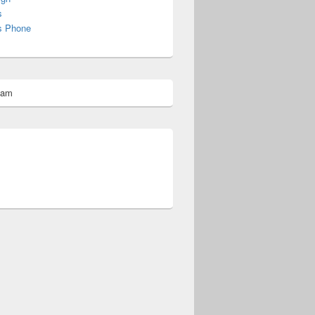
s
s Phone
pam
omberg@ist.worldscoutjamboree.de
.ini2