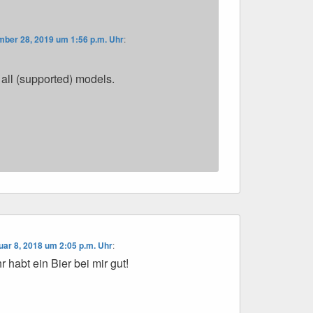
ber 28, 2019 um 1:56 p.m. Uhr
:
all (supported) models.
uar 8, 2018 um 2:05 p.m. Uhr
:
 habt ein Bier bei mir gut!