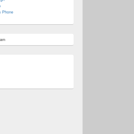
s
s Phone
pam
omberg@ist.worldscoutjamboree.de