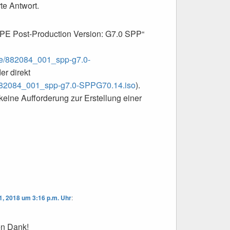
rte Antwort.
HPE Post-Production Version: G7.0 SPP“
/hpe/882084_001_spp-g7.0-
er direkt
pe/882084_001_spp-g7.0-SPPG70.14.iso
).
 keine Aufforderung zur Erstellung einer
1, 2018 um 3:16 p.m. Uhr
:
en Dank!