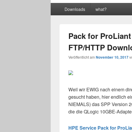
Primäres
Downloads
what?
Menü
Pack for ProLiant
FTP/HTTP Downlo
Veröffentlicht am
November 10, 2017
v
Weil wir EWIG nach einem dir
gesucht haben, hier endlich ei
NIEMALS) das SPP Version 201
die die QLogic 10GBE-Adapter 
HPE Service Pack for ProLia