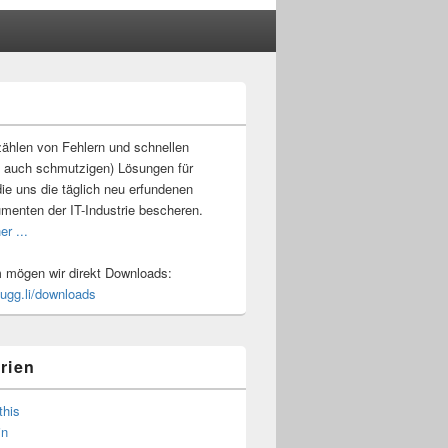
-
ch
ählen von Fehlern und schnellen
 auch schmutzigen) Lösungen für
ie uns die täglich neu erfundenen
umenten der IT-Industrie bescheren.
er ...
mögen wir direkt Downloads:
.ugg.li/downloads
rien
this
in