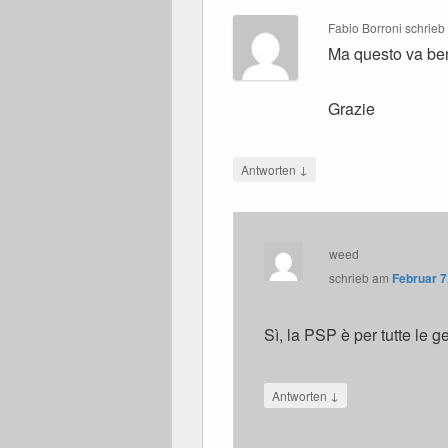
Fabio Borroni
schrieb
Ma questo va b
Grazie
↓
Antworten
weed
schrieb
am
Februar 7
Sì, la PSP è per tutte le g
↓
Antworten