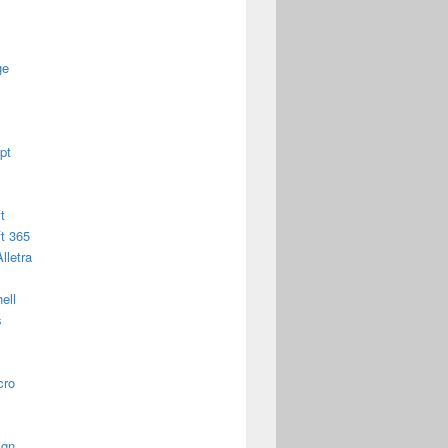
ge
pt
t
t 365
lletra
ell
s
cro
ign