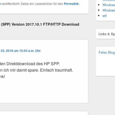
p
veröffentlicht. Setze ein Lesezeichen für den
Permalink
.
Window
Window
wtf
t (SPP) Version 2017.10.1 FTP/HTTP Download
Links & S
 23, 2018 um 10:54 a.m. Uhr
:
Fefes Blog
bjoern.str
(decoy)
 den Direktdownload des HP SPP.
n ich mir damit spare. Einfach traumhaft.
nk!