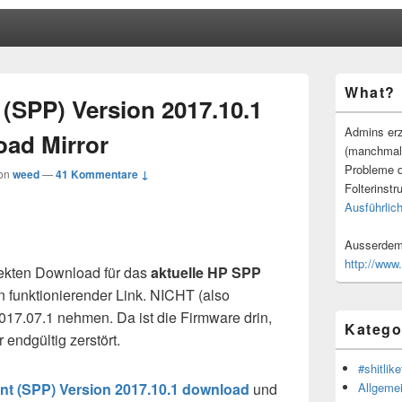
Primärer
What?
Seitenleisten
 (SPP) Version 2017.10.1
Widgetberei
Admins erz
ad Mirror
(manchmal
Probleme d
on
weed
—
41 Kommentare ↓
Folterinstr
Ausführlich
Ausserdem 
http://www
ekten Download für das
aktuelle HP SPP
n funktionierender Link. NICHT (also
7.07.1 nehmen. Da ist die Firmware drin,
Katego
endgültig zerstört.
#shitlike
Allgeme
nt (SPP) Version 2017.10.1 download
und