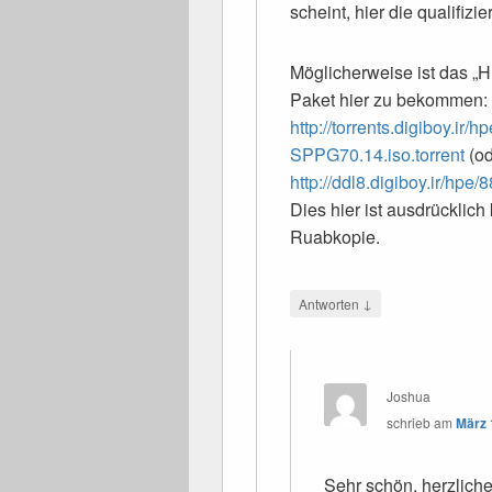
scheint, hier die qualifizie
Möglicherweise ist das „
Paket hier zu bekommen:
http://torrents.digiboy.ir
SPPG70.14.iso.torrent
(od
http://ddl8.digiboy.ir/h
Dies hier ist ausdrücklich
Ruabkopie.
↓
Antworten
Joshua
schrieb
am
März 
Sehr schön, herzlich