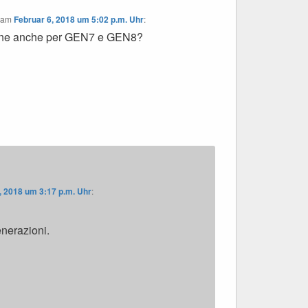
am
Februar 6, 2018 um 5:02 p.m. Uhr
:
ene anche per GEN7 e GEN8?
, 2018 um 3:17 p.m. Uhr
:
enerazioni.