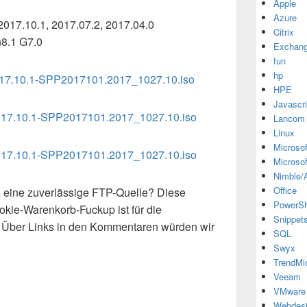
Apple
Azure
2017.10.1, 2017.07.2, 2017.04.0
Citrix
n8.1 G7.0
Exchan
fun
hp
7.10.1-SPP2017101.2017_1027.10.iso
HPE
Javascri
17.10.1-SPP2017101.2017_1027.10.iso
Lancom
Linux
Microsof
17.10.1-SPP2017101.2017_1027.10.iso
Microsof
Nimble/A
Office
 eine zuverlässige FTP-Quelle? Diese
PowerSh
kie-Warenkorb-Fuckup ist für die
Snippet
 Über Links in den Kommentaren würden wir
SQL
Swyx
TrendMi
Veeam
VMware
Webdes