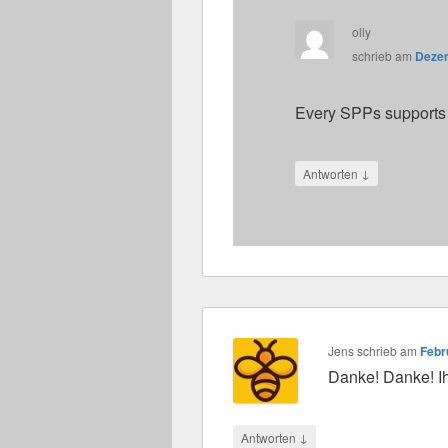
olly
schrieb
am
Dezem
Every SPPs supports 
↓
Antworten
Jens
schrieb
am
Febr
Danke! Danke! Ihr
↓
Antworten