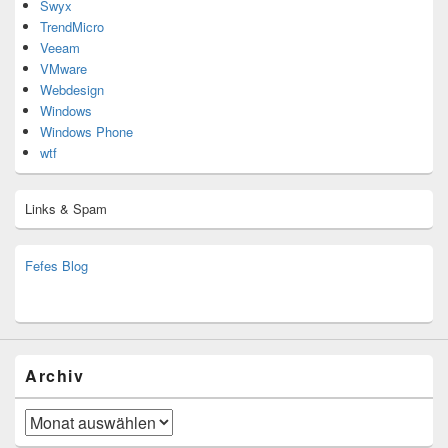
Swyx
TrendMicro
Veeam
VMware
Webdesign
Windows
Windows Phone
wtf
Links & Spam
Fefes Blog
bjoern.stromberg@ist.worldscoutjamboree.de
(decoy)
Archiv
Archiv