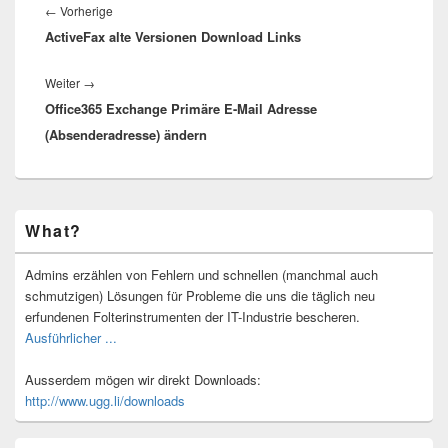
Vorheriger
←
Vorherige
ActiveFax alte Versionen Download Links
Beitrag:
Nächster
Weiter
→
Office365 Exchange Primäre E-Mail Adresse
Beitrag:
(Absenderadresse) ändern
Primärer
What?
Seitenleisten-
Widgetbereich
Admins erzählen von Fehlern und schnellen (manchmal auch
schmutzigen) Lösungen für Probleme die uns die täglich neu
erfundenen Folterinstrumenten der IT-Industrie bescheren.
Ausführlicher ...
Ausserdem mögen wir direkt Downloads:
http://www.ugg.li/downloads