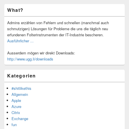
Primärer
What?
Seitenleisten-
Widgetbereich
Admins erzählen von Fehlern und schnellen (manchmal auch
schmutzigen) Lösungen für Probleme die uns die täglich neu
erfundenen Folterinstrumenten der IT-Industrie bescheren.
Ausführlicher ...
Ausserdem mögen wir direkt Downloads:
http://www.ugg.li/downloads
Kategorien
#shitlikethis
Allgemein
Apple
Azure
Citrix
Exchange
fun