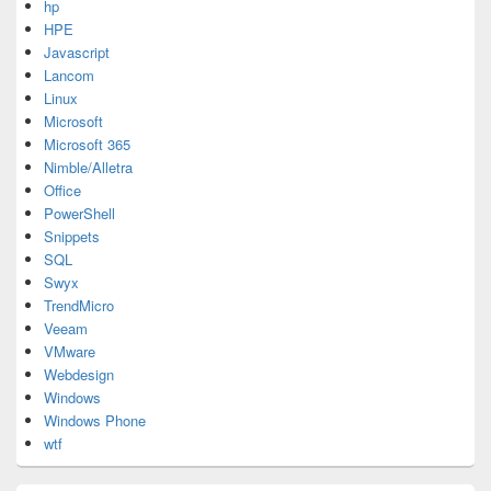
hp
HPE
Javascript
Lancom
Linux
Microsoft
Microsoft 365
Nimble/Alletra
Office
PowerShell
Snippets
SQL
Swyx
TrendMicro
Veeam
VMware
Webdesign
Windows
Windows Phone
wtf