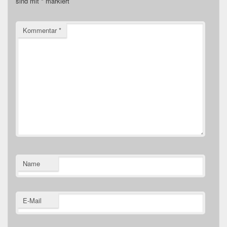
sind mit
*
markiert
Kommentar
*
Name
E-Mail