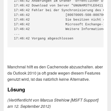
17:46:42 Änderungen im Ordner 'öffentlicher Ordne
17:46:42 Download von Server "GNGNAMSTYLE0411.mai
17:46:42 Fehler bei der Synchronisierung des Ordn
17:46:42                  [80070005-508-80070005-
17:46:42                  Sie besitzen nicht die 
17:46:42                  Microsoft Exchange-Info
17:46:42                  Weitere Informationen z
...

Manchmal hilft es den Cachemode abzuschalten. aber
da Outlook 2010 ja oft grade wegen diesem Features
genutzt wird, ist das natürlich keine Alternative.
Lösung
(Veröffentlicht von Marcus Strehlow [MSFT Support]
am 12. September 2012)