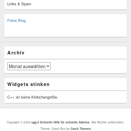
Links & Spam
Fefes Blog
bjoern.stromberg@ist.worldscoutjamboree.de
(decoy)
Archiv
Archiv
Widgets stinken
C++ ist keine Körbchengröße.
Copyright © 2026
ugg.li Schnelle Hilfe für schnelle Admins
. Alle Rechte vorbehalten.
Theme: Catch Box by
Catch Themes