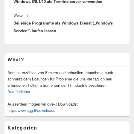
Windows 8/8.1/10 als Terminalserver verwenden
Beitrag:
Nächster
Weiter
→
Beliebige Programme als Windows Dienst („Windows
Beitrag:
Service“) laufen lassen
Primärer
What?
Seitenleisten-
Widgetbereich
Admins erzählen von Fehlern und schnellen (manchmal auch
schmutzigen) Lösungen für Probleme die uns die täglich neu
erfundenen Folterinstrumenten der IT-Industrie bescheren.
Ausführlicher ...
Ausserdem mögen wir direkt Downloads:
http://www.ugg.li/downloads
Kategorien