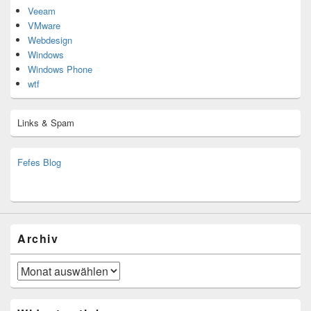
Veeam
VMware
Webdesign
Windows
Windows Phone
wtf
Links & Spam
Fefes Blog
bjoern.stromberg@ist.worldscoutjamboree.de
(decoy)
Archiv
Archiv