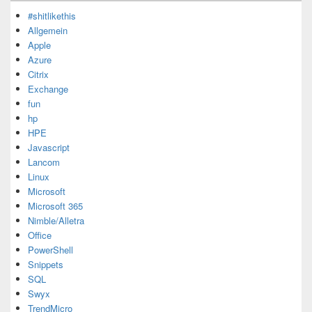
#shitlikethis
Allgemein
Apple
Azure
Citrix
Exchange
fun
hp
HPE
Javascript
Lancom
Linux
Microsoft
Microsoft 365
Nimble/Alletra
Office
PowerShell
Snippets
SQL
Swyx
TrendMicro