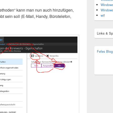
Window
methoden“ kann man nun auch hinzufügen,
Window
wtf
t sein soll (E-Mail, Handy, Bürotelefon,
Links & S
Fefes Blog
bjoern.str
(decoy)