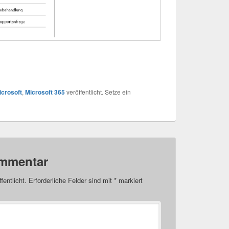
icrosoft
,
Microsoft 365
veröffentlicht. Setze ein
ommentar
fentlicht.
Erforderliche Felder sind mit
*
markiert