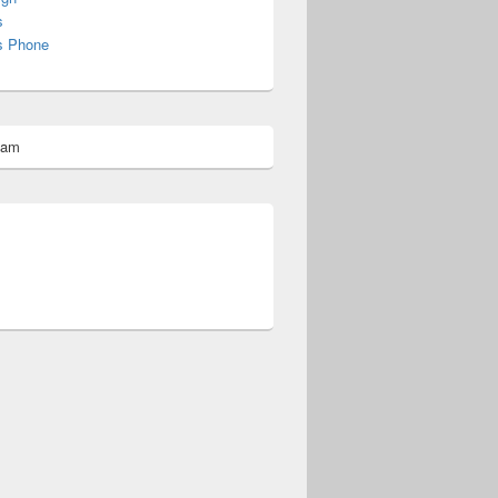
s
s Phone
pam
omberg@ist.worldscoutjamboree.de