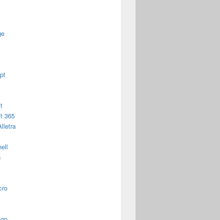
ge
pt
t
t 365
lletra
ell
s
cro
ign