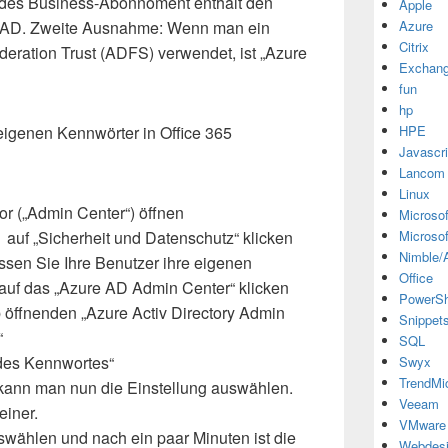
Jedes Business-Abonnoment enthält den
Apple
 AD. Zweite Ausnahme: Wenn man ein
Azure
Citrix
ederation Trust (ADFS) verwendet, ist „Azure
Exchan
fun
hp
eigenen Kennwörter in Office 365
HPE
Javascri
Lancom
Linux
or („Admin Center“) öffnen
Microsof
“ auf „Sicherheit und Datenschutz“ klicken
Microsof
Nimble/A
ssen Sie Ihre Benutzer ihre eigenen
Office
auf das „Azure AD Admin Center“ klicken
PowerSh
 öffnenden „Azure Activ Directory Admin
Snippet
“
SQL
des Kennwortes“
Swyx
TrendMi
 kann man nun die Einstellung auswählen.
Veeam
einer.
VMware
wählen und nach ein paar Minuten ist die
Webdes