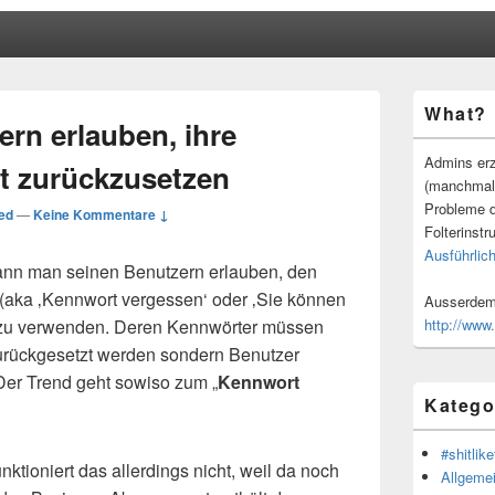
Primärer
What?
Seitenleisten
ern erlauben, ihre
Widgetberei
Admins erz
t zurückzusetzen
(manchmal
Probleme d
ed
—
Keine Kommentare ↓
Folterinstr
Ausführlich
kann man seinen Benutzern erlauben, den
 (aka ‚Kennwort vergessen‘ oder ‚Sie können
Ausserdem 
‘) zu verwenden. Deren Kennwörter müssen
http://www
urückgesetzt werden sondern Benutzer
Der Trend geht sowiso zum „
Kennwort
Katego
#shitlike
unktioniert das allerdings nicht, weil da noch
Allgeme