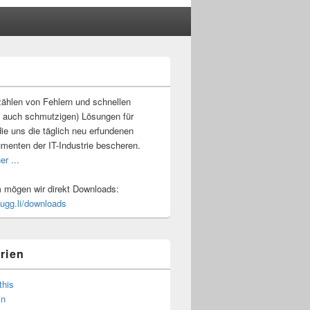
-
ch
ählen von Fehlern und schnellen
 auch schmutzigen) Lösungen für
ie uns die täglich neu erfundenen
umenten der IT-Industrie bescheren.
er ...
mögen wir direkt Downloads:
.ugg.li/downloads
rien
this
in