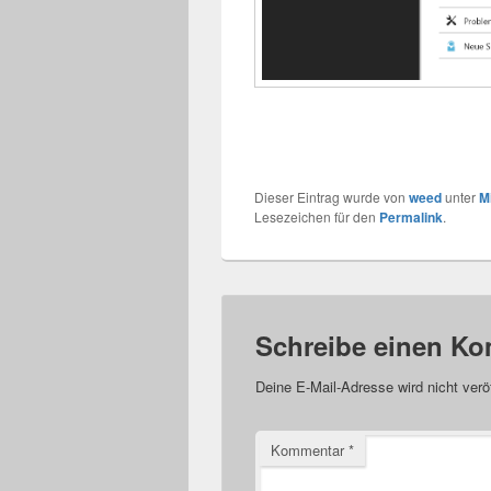
Dieser Eintrag wurde von
weed
unter
M
Lesezeichen für den
Permalink
.
Schreibe einen K
Deine E-Mail-Adresse wird nicht veröf
Kommentar
*