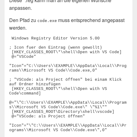
Diese *.reg kann man an die eigenen Wünsche
anpassen.
Den Pfad zu
muss entsprechend angepasst
code.exe
werden.
 Windows Registry Editor Version 5.00

; Icon fuer den Eintrag (wenn gewollt)

 [HKEY_CLASSES_ROOT\*\shell\Open with VS Code]

 @="VSCode"

"Icon"="C:\\Users\\EXAMPLE\\AppData\\Local\\Prog
rams\\Microsoft VS Code\\Code.exe,0"

; "VSCode: als Project öffnen" bei einam Klick 
auf Ordner hinzufügen

 [HKEY_CLASSES_ROOT\*\shell\Open with VS 
Code\command]

@="\"C:\\Users\\EXAMPLE\\AppData\\Local\\Program
s\\Microsoft VS Code\\Code.exe\" \"%1\""

 [HKEY_CLASSES_ROOT\Directory\shell\vscode]

 @="VSCode: als Project öffnen"

"Icon"="\"C:\\Users\\EXAMPLE\\AppData\\Local\\Pr
ograms\\Microsoft VS Code\\Code.exe\",0"
