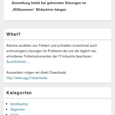
Anmeldung bleibt bei getrennten Sitzungen im
„Willkommen“ Bildschirm hängen
Primärer
What?
Seitenleisten-
Widgetbereich
Admins erzählen von Fehlern und schnellen (manchmal auch
schmutzigen) Lösungen für Probleme die uns die täglich neu
erfundenen Folterinstrumenten der IT-Industrie bescheren.
Ausführlicher ...
Ausserdem mögen wir direkt Downloads:
http://www.ugg.li/downloads
Kategorien
#shitlikethis
Allgemein
Apple