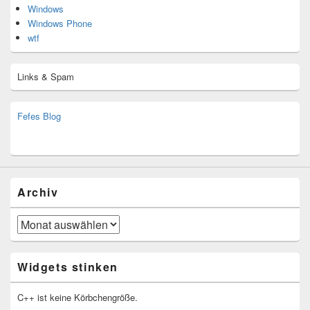
Windows
Windows Phone
wtf
Links & Spam
Fefes Blog
bjoern.stromberg@ist.worldscoutjamboree.de
(decoy)
Archiv
Archiv
Widgets stinken
C++ ist keine Körbchengröße.