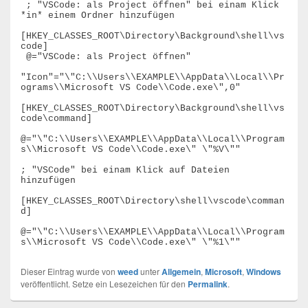
 ; "VSCode: als Project öffnen" bei einam Klick 
*in* einem Ordner hinzufügen

[HKEY_CLASSES_ROOT\Directory\Background\shell\vs
code]

 @="VSCode: als Project öffnen"

"Icon"="\"C:\\Users\\EXAMPLE\\AppData\\Local\\Pr
ograms\\Microsoft VS Code\\Code.exe\",0"

[HKEY_CLASSES_ROOT\Directory\Background\shell\vs
code\command]

@="\"C:\\Users\\EXAMPLE\\AppData\\Local\\Program
s\\Microsoft VS Code\\Code.exe\" \"%V\""

; "VSCode" bei einam Klick auf Dateien 
hinzufügen

[HKEY_CLASSES_ROOT\Directory\shell\vscode\comman
d]

@="\"C:\\Users\\EXAMPLE\\AppData\\Local\\Program
Dieser Eintrag wurde von
weed
unter
Allgemein
,
Microsoft
,
Windows
veröffentlicht. Setze ein Lesezeichen für den
Permalink
.