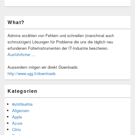
Primärer
What?
Seitenleisten-
Widgetbereich
Admins erzählen von Fehlern und schnellen (manchmal auch
schmutzigen) Lösungen für Probleme die uns die täglich neu
erfundenen Folterinstrumenten der IT-Industrie bescheren.
Ausführlicher ...
Ausserdem mögen wir direkt Downloads:
http://www.ugg.li/downloads
Kategorien
#shitlikethis
Allgemein
Apple
Azure
Citrix