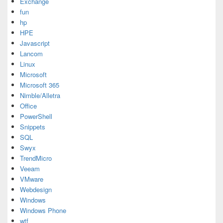
Exchange
fun
hp
HPE
Javascript
Lancom
Linux
Microsoft
Microsoft 365
Nimble/Alletra
Office
PowerShell
Snippets
SQL
Swyx
TrendMicro
Veeam
VMware
Webdesign
Windows
Windows Phone
wtf