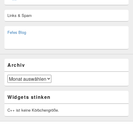
Links & Spam
Fefes Blog
bjoern.stromberg@ist.worldscoutjamboree.de
(decoy)
Archiv
Archiv
Widgets stinken
C++ ist keine Körbchengröße.