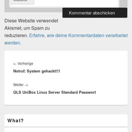
Diese Website verwendet
Akismet, um Spam zu
reduzieren.
Erfahre, wie deine Kommentardaten verarbeitet
werden.
Beitragsnavigation
Vorheriger
←
Vorherige
Notruf: System gehackt!!1
Beitrag:
Nächster
Weiter
→
GLS UniBox Linux Server Standard Passwort
Beitrag:
Primärer
What?
Seitenleisten-
Widgetbereich