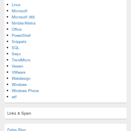
Linux
Microsoft
Microsoft 365
Nimble/Alletra
Office
PowerShell
Snippets
SQL
Swyx
TrendMicro
Veeam
VMware
Webdesign
Windows
Windows Phone
wtf
Links & Spam
Fefes Blog