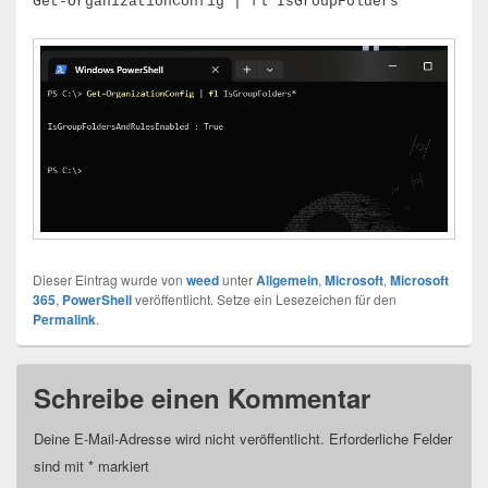
Get-OrganizationConfig | fl IsGroupFolders*
Dieser Eintrag wurde von
weed
unter
Allgemein
,
Microsoft
,
Microsoft
365
,
PowerShell
veröffentlicht. Setze ein Lesezeichen für den
Permalink
.
Schreibe einen Kommentar
Deine E-Mail-Adresse wird nicht veröffentlicht.
Erforderliche Felder
sind mit
*
markiert