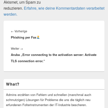
Akismet, um Spam zu
reduzieren.
Erfahre, wie deine Kommentardaten verarbeitet
werden.
Beitragsnavigation
Vorheriger
←
Vorherige
Phishing per Fax
Beitrag:
Nächster
Weiter
→
Aruba „Error connecting to the activation server: Activate
Beitrag:
TLS connection error.“
Primärer
What?
Seitenleisten-
Widgetbereich
Admins erzählen von Fehlern und schnellen (manchmal auch
schmutzigen) Lösungen für Probleme die uns die täglich neu
erfundenen Folterinstrumenten der IT-Industrie bescheren.