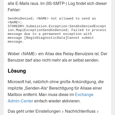
alle E-Mails raus. Im (IIS-SMTP-) Log findet sich dieser
Fehler:
SendAsDenied; <NAME> not allowed to send as 
<NAME>; 
STOREDRV.Submission.Exception:SendAsDeniedExcept
ion.MapiExceptionSendAsDenied; Failed to process 
message due to a permanent exception with 
message [BeginDiagnosticData]Cannot submit 
message.
Wobei <NAME> ein Alias des Relay-Benutzers ist. Der
Benutzer darf also nicht mehr als er selbst senden.
Lösung
Microsoft hat, natürlich ohne große Ankündigung, die
implizite „Senden-Als“ Berechtigung für Aliase einer
Mailbox entfernt. Man muss diese im
Exchange
Admin-Center
einfach wieder aktivieren.
Das geht unter Einstellungen > Nachrichtenfluss >