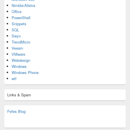
Nimble/Alletra
Office
PowerShell
Snippets
SQL
Swyx
TrendMicro
Veeam
VMware
Webdesign
Windows
Windows Phone
wtf
Links & Spam
Fefes Blog
bjoern.stromberg@ist.worldscoutjamboree.de
(decoy)