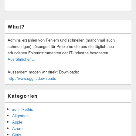
Primärer
What?
Seitenleisten-
Widgetbereich
Admins erzählen von Fehlern und schnellen (manchmal auch
schmutzigen) Lösungen für Probleme die uns die täglich neu
erfundenen Folterinstrumenten der IT-Industrie bescheren.
Ausführlicher ...
Ausserdem mögen wir direkt Downloads:
http://www.ugg.li/downloads
Kategorien
#shitlikethis
Allgemein
Apple
Azure
Citrix