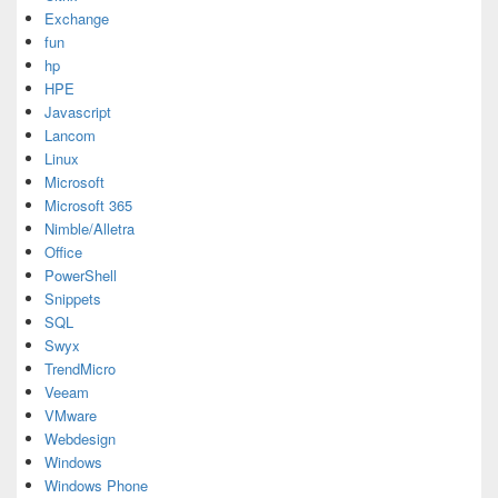
Exchange
fun
hp
HPE
Javascript
Lancom
Linux
Microsoft
Microsoft 365
Nimble/Alletra
Office
PowerShell
Snippets
SQL
Swyx
TrendMicro
Veeam
VMware
Webdesign
Windows
Windows Phone