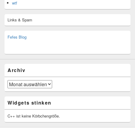
wtf
Links & Spam
Fefes Blog
bjoern.stromberg@ist.worldscoutjamboree.de
(decoy)
Archiv
Archiv
Widgets stinken
C++ ist keine Körbchengröße.