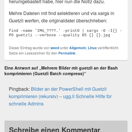
herumgebastelt habe, hier nun die Notiz dazu.
Mehre Dateien mit find selektieren und via xargs in
Guetzli werfen, die originaldatei überschrieben:
find -name 'IMG_????.' -print0 | xargs -0 -I{} -
P0 guetzli --verbose --quality 85 {} {}.jpg
Dieser Eintrag wurde von
weed
unter
Allgemein
,
Linux
veröffentlicht.
Setze ein Lesezeichen für den
Permalink
.
Eine Antwort auf „Mehrere Bilder mit guetzli an der Bash
komprimieren (Guetzli Batch compress)“
Pingback:
Bilder an der PowerShell mit Guetzli
komprimieren (rekursiv) – ugg.li Schnelle Hilfe für
schnelle Admins
Schreibe einen Kommentar