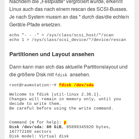
Nachdem die „Festplatte“ vergrößert wurde, erkennt
Linux auch das nach einem rescan des SCSI-Busses.
Je nach System mussm an das * durch das/die echte/n
Gerät/e-Pfade ersetzen.
echo "- - -" > /sys/class/scsi_host/*/scan

echo 1 > /sys/class/scsi_device/*/device/rescan
Partitionen und Layout ansehen
Dann kann man sich das aktuelle Partitionslayout und
die größere Disk mit
ansehen.
fdisk
root@raumstation:~# 
fdisk /dev/sda
Welcome to fdisk (util-linux 2.36.1).

Changes will remain in memory only, until you 
decide to write them.

Be careful before using the write command.

Command (m for help): 
p
Disk /dev/sda: 80 GiB
, 85899345920 bytes, 
167772160 sectors

Disk model: Virtual disk
