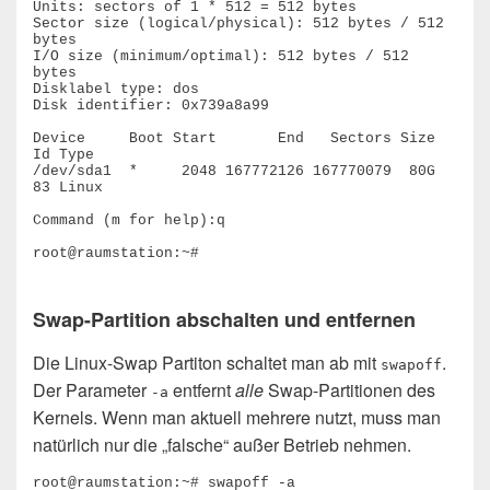
Units: sectors of 1 * 512 = 512 bytes

Sector size (logical/physical): 512 bytes / 512 
bytes

I/O size (minimum/optimal): 512 bytes / 512 
bytes

Disklabel type: dos

Disk identifier: 0x739a8a99

Device     Boot Start       End   Sectors Size 
Id Type

/dev/sda1  *     2048 167772126 167770079  80G 
83 Linux

Command (m for help):q

root@raumstation:~#

Swap-Partition abschalten und entfernen
Die Linux-Swap Partiton schaltet man ab mit
.
swapoff
Der Parameter
entfernt
alle
Swap-Partitionen des
-a
Kernels. Wenn man aktuell mehrere nutzt, muss man
natürlich nur die „falsche“ außer Betrieb nehmen.
root@raumstation:~# swapoff -a