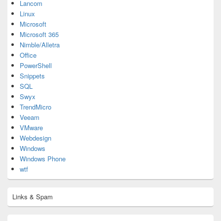
Lancom
Linux
Microsoft
Microsoft 365
Nimble/Alletra
Office
PowerShell
Snippets
SQL
Swyx
TrendMicro
Veeam
VMware
Webdesign
Windows
Windows Phone
wtf
Links & Spam