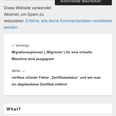
Diese Website verwendet
Akismet, um Spam zu
reduzieren.
Erfahre, wie deine Kommentardaten verarbeitet
werden.
Beitragsnavigation
Vorheriger
←
Vorherige
Migrationsoptionen („Migrieren“) für eine virtuelle
Beitrag:
Maschine sind ausgegraut
Nächster
Weiter
→
vmWare vCenter Fehler „Zertifikatsstatus“ und wie man
Beitrag:
ein abgelaufenes Zertifikat entfernt
Primärer
What?
Seitenleisten-
Widgetbereich