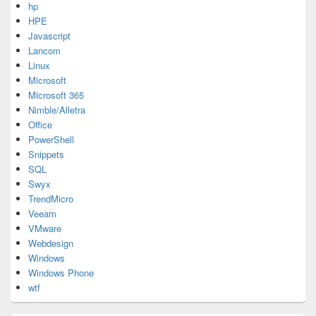
hp
HPE
Javascript
Lancom
Linux
Microsoft
Microsoft 365
Nimble/Alletra
Office
PowerShell
Snippets
SQL
Swyx
TrendMicro
Veeam
VMware
Webdesign
Windows
Windows Phone
wtf