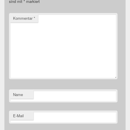
sind mit
*
markiert
Kommentar
*
Name
E-Mail