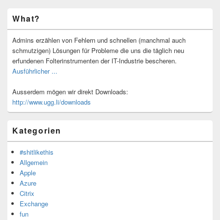
Primärer
What?
Seitenleisten-
Widgetbereich
Admins erzählen von Fehlern und schnellen (manchmal auch
schmutzigen) Lösungen für Probleme die uns die täglich neu
erfundenen Folterinstrumenten der IT-Industrie bescheren.
Ausführlicher ...
Ausserdem mögen wir direkt Downloads:
http://www.ugg.li/downloads
Kategorien
#shitlikethis
Allgemein
Apple
Azure
Citrix
Exchange
fun