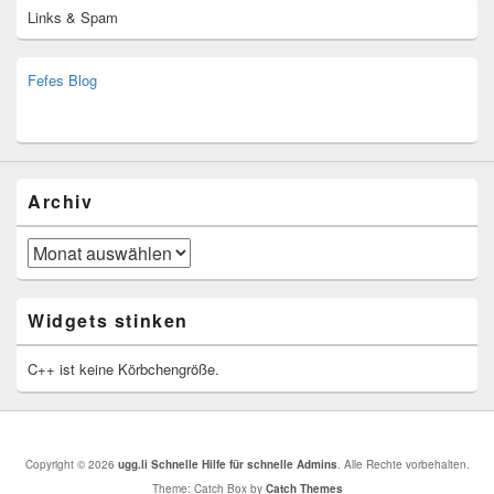
Links & Spam
Fefes Blog
bjoern.stromberg@ist.worldscoutjamboree.de
(decoy)
Archiv
Archiv
Widgets stinken
C++ ist keine Körbchengröße.
Copyright © 2026
ugg.li Schnelle Hilfe für schnelle Admins
. Alle Rechte vorbehalten.
Theme: Catch Box by
Catch Themes