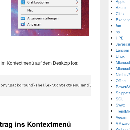
Apple
Azure
Citrix
Exchan
fun
hp
HPE
Javascri
Lancom
Linux
e im Kontectmenü auf dem Desktop los:
Microsof
Microsof
Nimble/A
Office
tory\Background\shellex\ContextMenuHandlers\
igfxDTCM
PowerSh
Snippet
SQL
Swyx
TrendMi
Veeam
ntrag ins Kontextmenü
VMware
Webdes