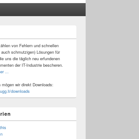
-
ch
ählen von Fehlern und schnellen
 auch schmutzigen) Lösungen für
ie uns die täglich neu erfundenen
umenten der IT-Industrie bescheren.
er ...
mögen wir direkt Downloads:
.ugg.li/downloads
rien
this
in