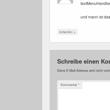
textMenuHandle
und mann ist das
↓
Antworten
Schreibe einen K
Deine E-Mail-Adresse wird nicht veröf
Kommentar
*