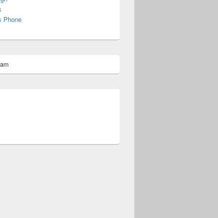
s
s Phone
Context
pam
omberg@ist.worldscoutjamboree.de