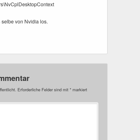
rs\NvCplDesktopContext
 selbe von Nvidia los.
ommentar
fentlicht.
Erforderliche Felder sind mit
*
markiert