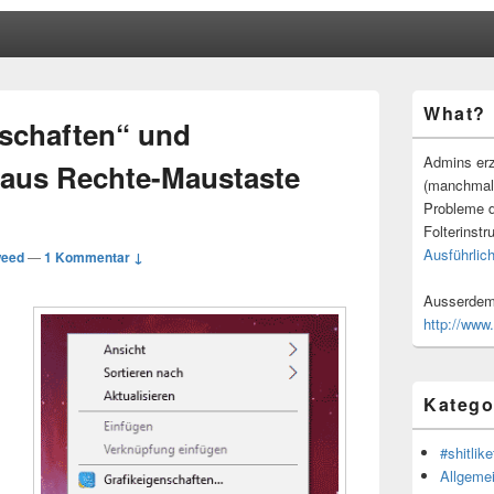
Primärer
What?
Seitenleisten
nschaften“ und
Widgetberei
Admins erz
 aus Rechte-Maustaste
(manchmal
Probleme d
Folterinstr
Ausführlich
eed
—
1 Kommentar ↓
Ausserdem 
http://www
Katego
#shitlike
Allgeme