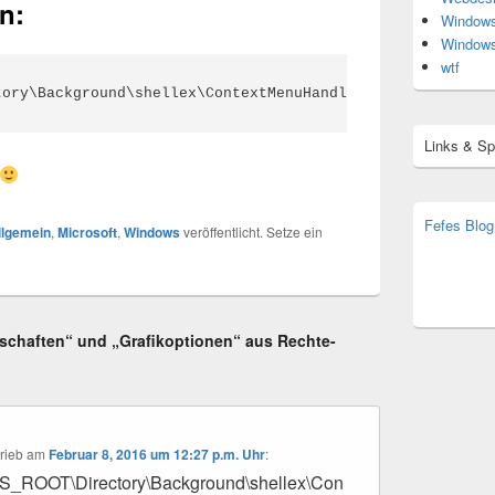
n:
Window
Window
wtf
tory\Background\shellex\ContextMenuHandlers\
NvCplDesktop
Links & S
Fefes Blog
llgemein
,
Microsoft
,
Windows
veröffentlicht. Setze ein
bjoern.str
(decoy)
enschaften“ und „Grafikoptionen“ aus Rechte-
rieb
am
Februar 8, 2016 um 12:27 p.m. Uhr
:
ROOT\Directory\Background\shellex\Con