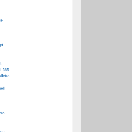
ge
pt
t
t 365
lletra
ell
s
cro
ign