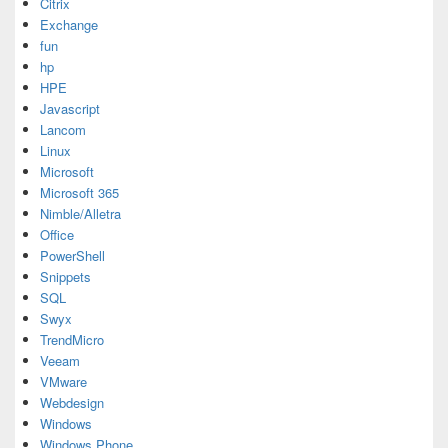
Citrix
Exchange
fun
hp
HPE
Javascript
Lancom
Linux
Microsoft
Microsoft 365
Nimble/Alletra
Office
PowerShell
Snippets
SQL
Swyx
TrendMicro
Veeam
VMware
Webdesign
Windows
Windows Phone