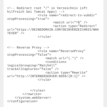
<!-- Redirect root "/" in Verzeichnis (oft 
hilfreich bei Tomcat Apps) -->

		<rule name="redirect-to-subdir" 
stopProcessing="true">

			<match url="^$" />

			<action type="Redirect" 
url="https://DEINEDOMAIN.COM/DEINVERZEICHNIS/WHA
TEVER" />

		</rule>

<!-- Reverse Proxy -->

                <rule name="ReverseProxy" 
stopProcessing="false">

                    <match url="(.*)" />

                    <conditions 
logicalGrouping="MatchAll" 
trackAllCaptures="false" />

                    <action type="Rewrite" 
url="http://INTERNERSERVER:8059/{R:1}" />

                </rule>

            </rules>

        </rewrite>

    </system.webServer>
