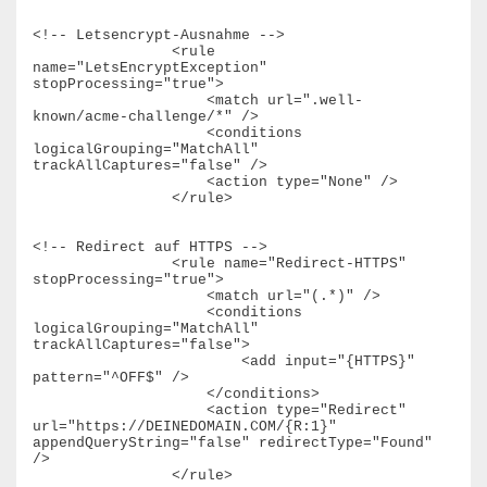
<!-- Letsencrypt-Ausnahme -->

                <rule 
name="LetsEncryptException" 
stopProcessing="true">

                    <match url=".well-
known/acme-challenge/*" />

                    <conditions 
logicalGrouping="MatchAll" 
trackAllCaptures="false" />

                    <action type="None" />

                </rule>

<!-- Redirect auf HTTPS -->

                <rule name="Redirect-HTTPS" 
stopProcessing="true">

                    <match url="(.*)" />

                    <conditions 
logicalGrouping="MatchAll" 
trackAllCaptures="false">

                        <add input="{HTTPS}" 
pattern="^OFF$" />

                    </conditions>

                    <action type="Redirect" 
url="https://DEINEDOMAIN.COM/{R:1}" 
appendQueryString="false" redirectType="Found" 
/>

                </rule>
