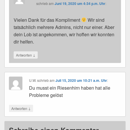
schrieb
am
Juni 19, 2020 um 4:34 p.m. Uhr
:
Vielen Dank für das Kompliment
Wir sind
tatsächlich mehrere Admins, nicht nur einer. Aber
dein Lob ist angekommen, wir hoffen wir konnten
dir helfen.
↓
Antworten
U.W.
schrieb
am
Juli 15, 2020 um 10:21 a.m. Uhr
:
Du musst ein Riesenhirn haben hat alle
Probleme gelöst
↓
Antworten
Schreibe einen Kommentar