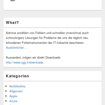
Primärer
What?
Seitenleisten-
Widgetbereich
Admins erzählen von Fehlern und schnellen (manchmal auch
schmutzigen) Lösungen für Probleme die uns die täglich neu
erfundenen Folterinstrumenten der IT-Industrie bescheren.
Ausführlicher ...
Ausserdem mögen wir direkt Downloads:
http://www.ugg.li/downloads
Kategorien
#shitlikethis
Allgemein
Apple
Azure