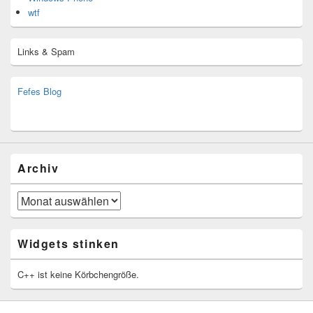
wtf
Links & Spam
Fefes Blog
bjoern.stromberg@ist.worldscoutjamboree.de
(decoy)
Archiv
Archiv
Widgets stinken
C++ ist keine Körbchengröße.